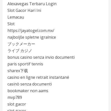
Alexavegas Terbaru Login
Slot Gacor Hari Ini
Lemacau
Slot
https://jayatogel.com.mx/
najboljše spletne igralnice
ブックメーカー
ライブ カジノ
bonus casino senza invio documenti
paris sportif tennis
sharex下载
casino en ligne retrait instantané
casinò senza documenti
bookmaker non aams
mvp789
slot gacor
slot gacor