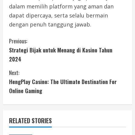
dalam memilih platform yang aman dan
dapat dipercaya, serta selalu bermain
dengan penuh tanggung jawab.
C
Previous:
Strategi Bijak untuk Menang di Kasino Tahun
o
2024
n
Next:
t
HengPlay Casino: The Ultimate Destination For
i
Online Gaming
n
u
RELATED STORIES
e