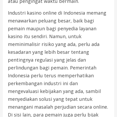
atau pengingat waktu bermain.
Industri kasino online di Indonesia memang
menawarkan peluang besar, baik bagi
pemain maupun bagi penyedia layanan
kasino itu sendiri. Namun, untuk
meminimalisir risiko yang ada, perlu ada
kesadaran yang lebih besar tentang
pentingnya regulasi yang jelas dan
perlindungan bagi pemain. Pemerintah
Indonesia perlu terus memperhatikan
perkembangan industri ini dan
mengevaluasi kebijakan yang ada, sambil
menyediakan solusi yang tepat untuk
menangani masalah perjudian secara online.
Di sisi lain, para pemain juga perlu bijak