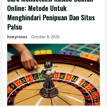
Online: Metode Untuk
Menghindari Penipuan Dan Situs
Palsu
hneyrooes
October 8, 2025