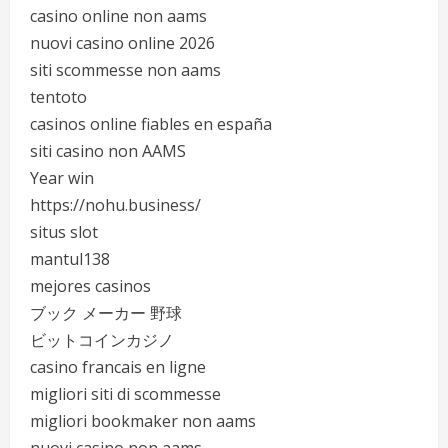
casino online non aams
nuovi casino online 2026
siti scommesse non aams
tentoto
casinos online fiables en españa
siti casino non AAMS
Year win
https://nohu.business/
situs slot
mantul138
mejores casinos
ブック メーカー 野球
ビットコインカジノ
casino francais en ligne
migliori siti di scommesse
migliori bookmaker non aams