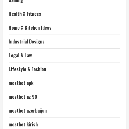
Gaming
Health & Fitness
Home & Kitchen Ideas
Industrial Designs
Legal & Law
Lifestyle & Fashion
mostbet apk
mostbet az 90
mostbet azerbaijan
mostbet kirish