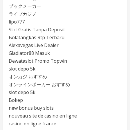
ブックメーカー
ライブカジノ
lipo777
Slot Gratis Tanpa Deposit
Bolatangkas Rtp Terbaru
Alexavegas Live Dealer
Gladiator88 Masuk
Dewataslot Promo Topwin
slot depo 5k
オンカジ おすすめ
オンラインポーカー おすすめ
slot depo 5k
Bokep
new bonus buy slots
nouveau site de casino en ligne
casino en ligne france