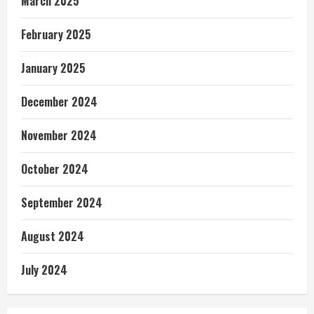
March 2025
February 2025
January 2025
December 2024
November 2024
October 2024
September 2024
August 2024
July 2024