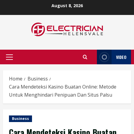
Skip
August 8, 2026
to
content
VIDEO
Primary
Menu
Home
Business
Cara Mendeteksi Kasino Buatan Online: Metode
Untuk Menghindari Penipuan Dan Situs Palsu
Business
Cara Mendeteksi Kasino Buatan