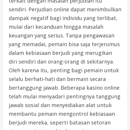
terkait dengan masalah perjudian itu
sendiri. Perjudian online dapat menimbulkan
dampak negatif bagi individu yang terlibat,
mulai dari kecanduan hingga masalah
keuangan yang serius. Tanpa pengawasan
yang memadai, pemain bisa saja terjerumus
dalam kebiasaan berjudi yang merugikan
diri sendiri dan orang-orang di sekitarnya.
Oleh karena itu, penting bagi pemain untuk
selalu berhati-hati dan bermain secara
bertanggung jawab. Beberapa kasino online
telah mulai menyadari pentingnya tanggung
jawab sosial dan menyediakan alat untuk
membantu pemain mengontrol kebiasaan
berjudi mereka, seperti batasan setoran