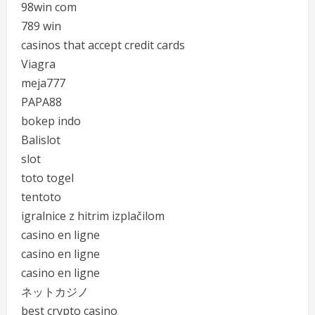
98win com
789 win
casinos that accept credit cards
Viagra
meja777
PAPA88
bokep indo
Balislot
slot
toto togel
tentoto
igralnice z hitrim izplačilom
casino en ligne
casino en ligne
casino en ligne
ネットカジノ
best crypto casino