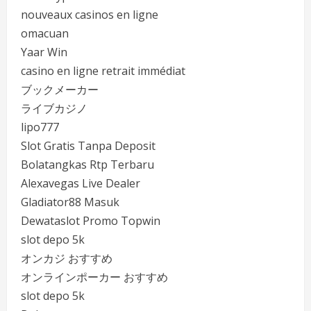
nouveaux casinos en ligne
omacuan
Yaar Win
casino en ligne retrait immédiat
ブックメーカー
ライブカジノ
lipo777
Slot Gratis Tanpa Deposit
Bolatangkas Rtp Terbaru
Alexavegas Live Dealer
Gladiator88 Masuk
Dewataslot Promo Topwin
slot depo 5k
オンカジ おすすめ
オンラインポーカー おすすめ
slot depo 5k