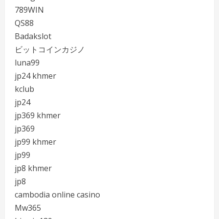
789WIN
QS88
Badakslot
ビットコインカジノ
luna99
jp24 khmer
kclub
jp24
jp369 khmer
jp369
jp99 khmer
jp99
jp8 khmer
jp8
cambodia online casino
Mw365