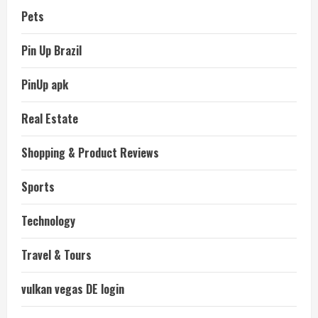
Pets
Pin Up Brazil
PinUp apk
Real Estate
Shopping & Product Reviews
Sports
Technology
Travel & Tours
vulkan vegas DE login