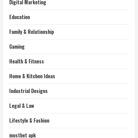
Digital Marketing
Education
Family & Relationship
Gaming
Health & Fitness
Home & Kitchen Ideas
Industrial Designs
Legal & Law
Lifestyle & Fashion
mostbet apk