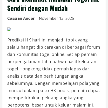
Sendiri dengan Mudah
Cassian Andor
November 13, 2025
Prediksi HK hari ini menjadi topik yang
selalu hangat dibicarakan di berbagai forum
dan komunitas togel online. Setiap pemain
berpengalaman tahu bahwa hasil keluaran
togel Hongkong tidak pernah lepas dari
analisis data dan perhitungan angka
sebelumnya. Dengan mempelajari pola yang
muncul dalam paito HK pools, pemain dapat
memperkirakan peluang angka yang
berpotensi besar untuk keluar malam ini.