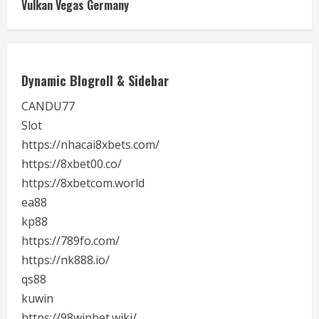
Vulkan Vegas Germany
Dynamic Blogroll & Sidebar
CANDU77
Slot
https://nhacai8xbets.com/
https://8xbet00.co/
https://8xbetcom.world
ea88
kp88
https://789fo.com/
https://nk888.io/
qs88
kuwin
https://98winbet.wiki/