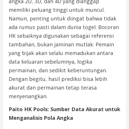
angka 2D, 3D, dan 4D yang dianggap
memiliki peluang tinggi untuk muncul.
Namun, penting untuk diingat bahwa tidak
ada rumus pasti dalam dunia togel. Bocoran
HK sebaiknya digunakan sebagai referensi
tambahan, bukan jaminan mutlak. Pemain
yang bijak akan selalu memadukan antara
data keluaran sebelumnya, logika
permainan, dan sedikit keberuntungan.
Dengan begitu, hasil prediksi bisa lebih
akurat dan permainan tetap terasa
menyenangkan.
Paito HK Pools: Sumber Data Akurat untuk
Menganalisis Pola Angka