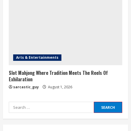
Arts & Entertainments
Slot Mahjong Where Tradition Meets The Reels Of
Exhilaration
sarcastic_guy
August 1, 2026
Search
for: