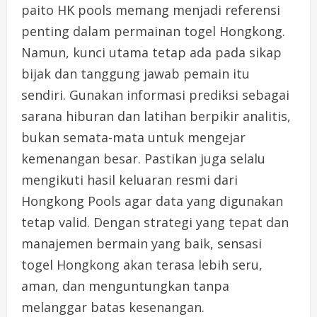
paito HK pools memang menjadi referensi
penting dalam permainan togel Hongkong.
Namun, kunci utama tetap ada pada sikap
bijak dan tanggung jawab pemain itu
sendiri. Gunakan informasi prediksi sebagai
sarana hiburan dan latihan berpikir analitis,
bukan semata-mata untuk mengejar
kemenangan besar. Pastikan juga selalu
mengikuti hasil keluaran resmi dari
Hongkong Pools agar data yang digunakan
tetap valid. Dengan strategi yang tepat dan
manajemen bermain yang baik, sensasi
togel Hongkong akan terasa lebih seru,
aman, dan menguntungkan tanpa
melanggar batas kesenangan.