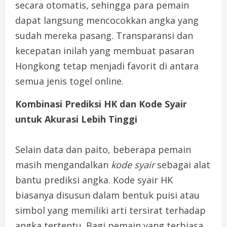
secara otomatis, sehingga para pemain
dapat langsung mencocokkan angka yang
sudah mereka pasang. Transparansi dan
kecepatan inilah yang membuat pasaran
Hongkong tetap menjadi favorit di antara
semua jenis togel online.
Kombinasi Prediksi HK dan Kode Syair
untuk Akurasi Lebih Tinggi
Selain data dan paito, beberapa pemain
masih mengandalkan
kode syair
sebagai alat
bantu prediksi angka. Kode syair HK
biasanya disusun dalam bentuk puisi atau
simbol yang memiliki arti tersirat terhadap
angka tertentu. Bagi pemain yang terbiasa