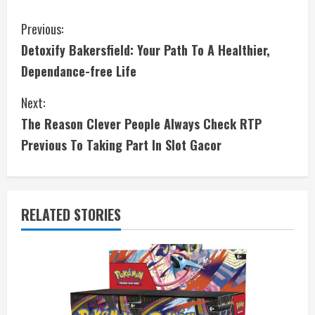
C
Previous:
Detoxify Bakersfield: Your Path To A Healthier,
o
Dependance-free Life
n
Next:
t
The Reason Clever People Always Check RTP
i
Previous To Taking Part In Slot Gacor
n
u
RELATED STORIES
e
R
e