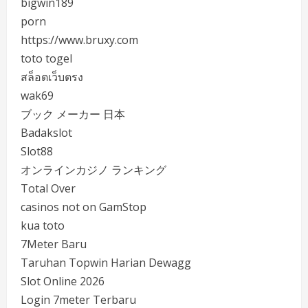
bigwin189
porn
https://www.bruxy.com
toto togel
สล็อตเว็บตรง
wak69
ブック メーカー 日本
Badakslot
Slot88
オンラインカジノ ランキング
Total Over
casinos not on GamStop
kua toto
7Meter Baru
Taruhan Topwin Harian Dewagg
Slot Online 2026
Login 7meter Terbaru