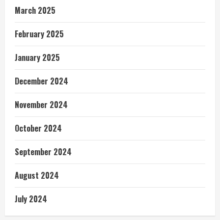
March 2025
February 2025
January 2025
December 2024
November 2024
October 2024
September 2024
August 2024
July 2024