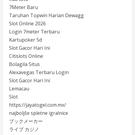
7Meter Baru
Taruhan Topwin Harian Dewagg
Slot Online 2026
Login 7meter Terbaru
Kartupoker 5d
Slot Gacor Hari Ini
Citislots Online
Bolagila Situs
Alexavegas Terbaru Login
Slot Gacor Hari Ini
Lemacau
Slot
https://jayatogel.com.mx/
najboljše spletne igralnice
ブックメーカー
ライブ カジノ