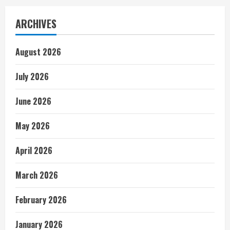
ARCHIVES
August 2026
July 2026
June 2026
May 2026
April 2026
March 2026
February 2026
January 2026