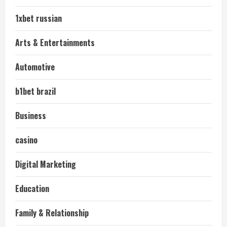
1xbet russian
Arts & Entertainments
Automotive
b1bet brazil
Business
casino
Digital Marketing
Education
Family & Relationship