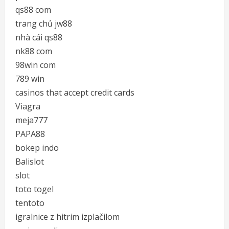
qs88 com
trang chủ jw88
nhà cái qs88
nk88 com
98win com
789 win
casinos that accept credit cards
Viagra
meja777
PAPA88
bokep indo
Balislot
slot
toto togel
tentoto
igralnice z hitrim izplačilom