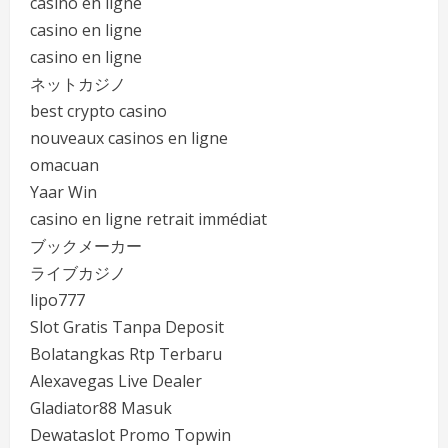
casino en ligne
casino en ligne
casino en ligne
ネットカジノ
best crypto casino
nouveaux casinos en ligne
omacuan
Yaar Win
casino en ligne retrait immédiat
ブックメーカー
ライブカジノ
lipo777
Slot Gratis Tanpa Deposit
Bolatangkas Rtp Terbaru
Alexavegas Live Dealer
Gladiator88 Masuk
Dewataslot Promo Topwin