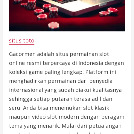
situs toto
Gacormen adalah situs permainan slot
online resmi terpercaya di Indonesia dengan
koleksi game paling lengkap. Platform ini
menghadirkan permainan dari penyedia
internasional yang sudah diakui kualitasnya
sehingga setiap putaran terasa adil dan
seru. Anda bisa menemukan slot klasik
maupun video slot modern dengan beragam
tema yang menarik. Mulai dari petualangan