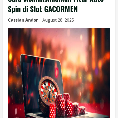
Spin di Slot GACORMEN
Cassian Andor
August 28, 2025