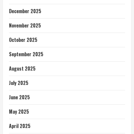
December 2025
November 2025
October 2025
September 2025
August 2025
July 2025
June 2025
May 2025
April 2025