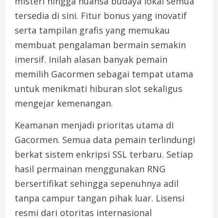
misteri hingga nuansa budaya lokal semua
tersedia di sini. Fitur bonus yang inovatif
serta tampilan grafis yang memukau
membuat pengalaman bermain semakin
imersif. Inilah alasan banyak pemain
memilih Gacormen sebagai tempat utama
untuk menikmati hiburan slot sekaligus
mengejar kemenangan.
Keamanan menjadi prioritas utama di
Gacormen. Semua data pemain terlindungi
berkat sistem enkripsi SSL terbaru. Setiap
hasil permainan menggunakan RNG
bersertifikat sehingga sepenuhnya adil
tanpa campur tangan pihak luar. Lisensi
resmi dari otoritas internasional