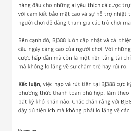
hàng đầu cho những ai yêu thích cá cược tr
với cam kết bảo mật cao và sự hỗ trợ nhiệt 
người chơi dễ dàng tham gia các trò chơi mà
Bên cạnh đó, BJ388 luôn cập nhật và cải th
cầu ngày càng cao của người chơi. Với những 
cược hấp dẫn mà còn là một nền tảng tài chín
mà không lo lắng về sự chậm trễ hay rủi ro.
Kết luận
, việc nạp và rút tiền tại BJ388 cực 
phương thức thanh toán phù hợp, làm theo 
bất kỳ khó khăn nào. Chắc chắn rằng với BJ38
đầy đủ tiện ích mà không phải lo lắng về các 
Previous: