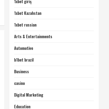
1xbet giriş
1xbet Kazahstan
1xbet russian
Arts & Entertainments
Automotive
b1bet brazil
Business
casino
Digital Marketing
Education