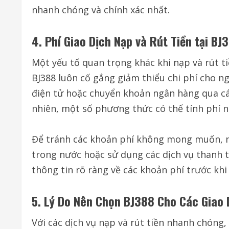
nhanh chóng và chính xác nhất.
4. Phí Giao Dịch Nạp và Rút Tiền tại BJ
Một yếu tố quan trọng khác khi nạp và rút tiề
BJ388 luôn cố gắng giảm thiểu chi phí cho n
điện tử hoặc chuyển khoản ngân hàng qua các 
nhiên, một số phương thức có thể tính phí nhấ
Để tránh các khoản phí không mong muốn, n
trong nước hoặc sử dụng các dịch vụ thanh t
thông tin rõ ràng về các khoản phí trước khi
5. Lý Do Nên Chọn BJ388 Cho Các Giao
Với các dịch vụ nạp và rút tiền nhanh chóng, 