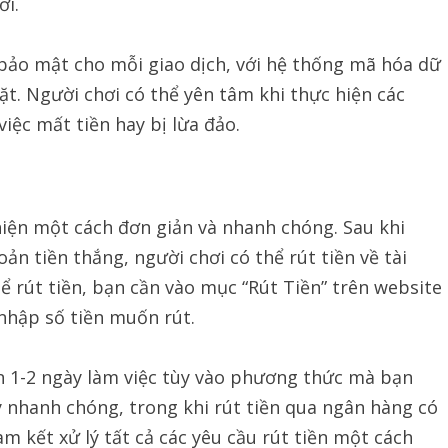
ơi.
 bảo mật cho mỗi giao dịch, với hệ thống mã hóa dữ
ặt. Người chơi có thể yên tâm khi thực hiện các
việc mất tiền hay bị lừa đảo.
hiện một cách đơn giản và nhanh chóng. Sau khi
ản tiền thắng, người chơi có thể rút tiền về tài
ể rút tiền, bạn cần vào mục “Rút Tiền” trên website
nhập số tiền muốn rút.
ến 1-2 ngày làm việc tùy vào phương thức mà bạn
lý nhanh chóng, trong khi rút tiền qua ngân hàng có
am kết xử lý tất cả các yêu cầu rút tiền một cách