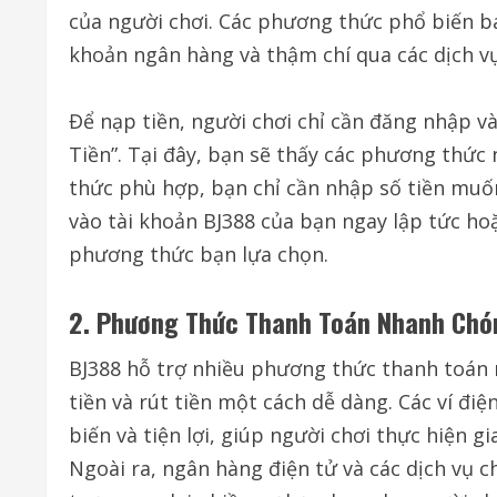
của người chơi. Các phương thức phổ biến b
khoản ngân hàng và thậm chí qua các dịch vụ
Để nạp tiền, người chơi chỉ cần đăng nhập v
Tiền”. Tại đây, bạn sẽ thấy các phương thức 
thức phù hợp, bạn chỉ cần nhập số tiền muốn
vào tài khoản BJ388 của bạn ngay lập tức ho
phương thức bạn lựa chọn.
2. Phương Thức Thanh Toán Nhanh Chó
BJ388 hỗ trợ nhiều phương thức thanh toán
tiền và rút tiền một cách dễ dàng. Các ví điện
biến và tiện lợi, giúp người chơi thực hiện g
Ngoài ra, ngân hàng điện tử và các dịch vụ