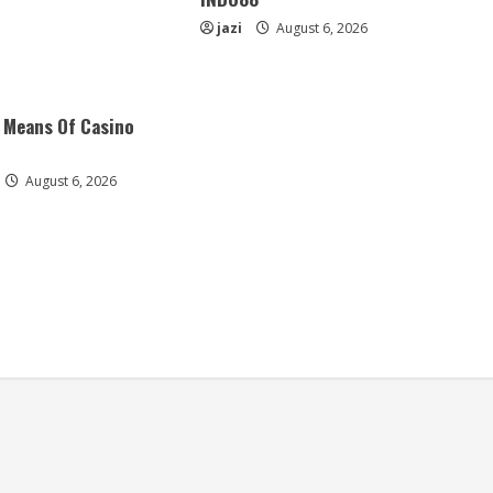
jazi
August 6, 2026
d Means Of Casino
August 6, 2026