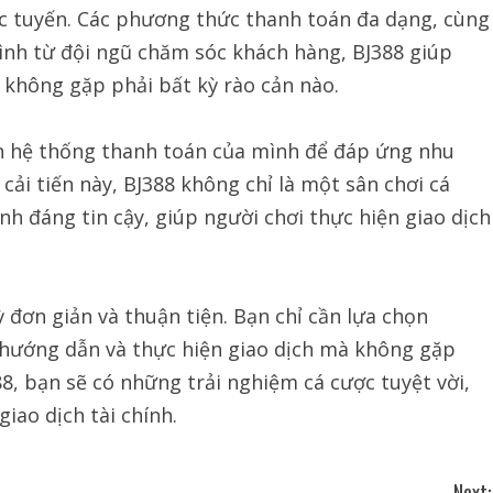
ực tuyến. Các phương thức thanh toán đa dạng, cùng
tình từ đội ngũ chăm sóc khách hàng, BJ388 giúp
 không gặp phải bất kỳ rào cản nào.
iện hệ thống thanh toán của mình để đáp ứng nhu
cải tiến này, BJ388 không chỉ là một sân chơi cá
h đáng tin cậy, giúp người chơi thực hiện giao dịch
kỳ đơn giản và thuận tiện. Bạn chỉ cần lựa chọn
hướng dẫn và thực hiện giao dịch mà không gặp
8, bạn sẽ có những trải nghiệm cá cược tuyệt vời,
giao dịch tài chính.
Next: