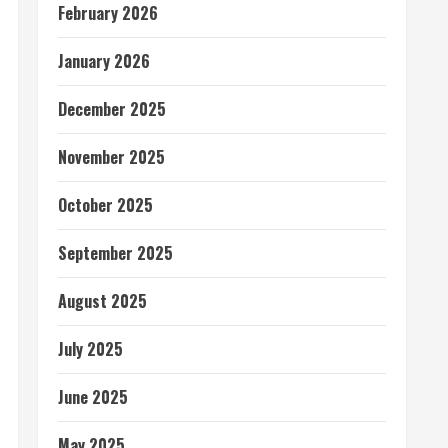
February 2026
January 2026
December 2025
November 2025
October 2025
September 2025
August 2025
July 2025
June 2025
May 2025