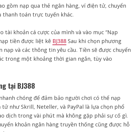
ao gồm nạp qua thẻ ngân hàng, ví điện tử, chuyển
 thanh toán trực tuyến khác.
ào tài khoản cá cược của mình và vào mục “Nạp
nạp tiền được liệt kê
BJ388
Sau khi chọn phương
 nạp và các thông tin yêu cầu. Tiền sẽ được chuyển
ặc trong một khoảng thời gian ngắn, tùy vào
ng tại BJ388
 nhanh chóng để đảm bảo người chơi có thể nạp
 tử như Skrill, Neteller, và PayPal là lựa chọn phổ
iao dịch trong vài phút mà không gặp phải sự cố gì.
 chuyển khoản ngân hàng truyền thống cũng được hỗ