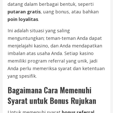
datang dalam berbagai bentuk, seperti
putaran gratis
, uang bonus, atau bahkan
poin loyalitas
.
Ini adalah situasi yang saling
menguntungkan; teman-teman Anda dapat
menjelajahi kasino, dan Anda mendapatkan
imbalan atas usaha Anda. Setiap kasino
memiliki program referral yang unik, jadi
Anda perlu memeriksa syarat dan ketentuan
yang spesifik.
Bagaimana Cara Memenuhi
Syarat untuk Bonus Rujukan
Untuk memenuhi syarat
bonus referral
,