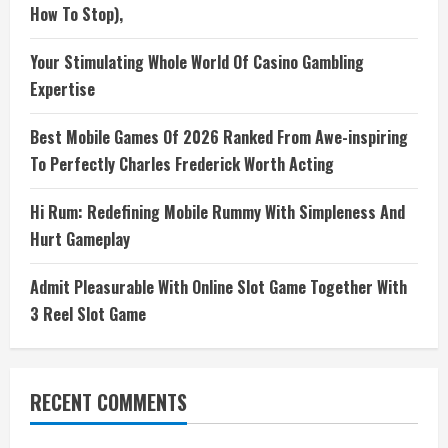
How To Stop),
Your Stimulating Whole World Of Casino Gambling
Expertise
Best Mobile Games Of 2026 Ranked From Awe-inspiring
To Perfectly Charles Frederick Worth Acting
Hi Rum: Redefining Mobile Rummy With Simpleness And
Hurt Gameplay
Admit Pleasurable With Online Slot Game Together With
3 Reel Slot Game
RECENT COMMENTS