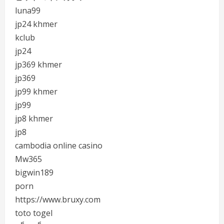
luna99
jp24 khmer
kclub
jp24
jp369 khmer
jp369
jp99 khmer
jp99
jp8 khmer
jp8
cambodia online casino
Mw365
bigwin189
porn
https://www.bruxy.com
toto togel