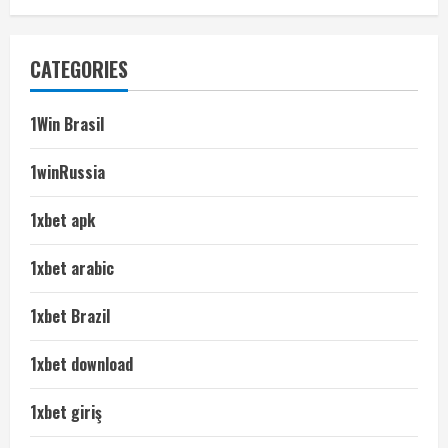
CATEGORIES
1Win Brasil
1winRussia
1xbet apk
1xbet arabic
1xbet Brazil
1xbet download
1xbet giriş