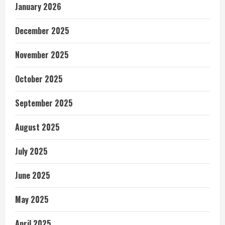
January 2026
December 2025
November 2025
October 2025
September 2025
August 2025
July 2025
June 2025
May 2025
April 2025