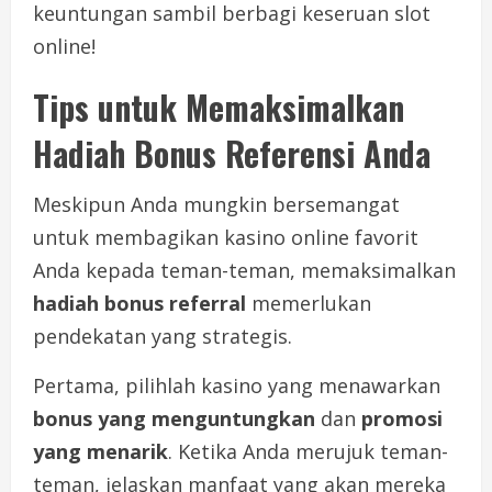
keuntungan sambil berbagi keseruan slot
online!
Tips untuk Memaksimalkan
Hadiah Bonus Referensi Anda
Meskipun Anda mungkin bersemangat
untuk membagikan kasino online favorit
Anda kepada teman-teman, memaksimalkan
hadiah bonus referral
memerlukan
pendekatan yang strategis.
Pertama, pilihlah kasino yang menawarkan
bonus yang menguntungkan
dan
promosi
yang menarik
. Ketika Anda merujuk teman-
teman, jelaskan manfaat yang akan mereka