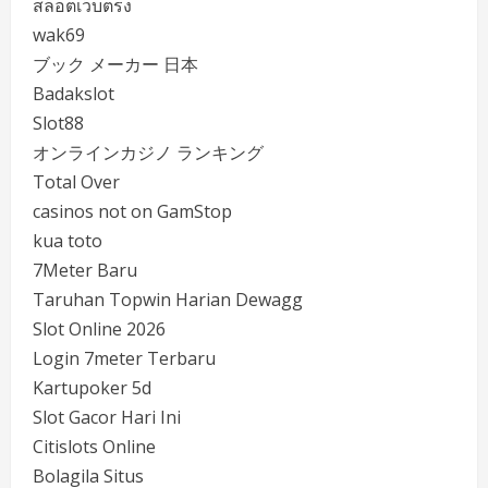
สล็อตเว็บตรง
wak69
ブック メーカー 日本
Badakslot
Slot88
オンラインカジノ ランキング
Total Over
casinos not on GamStop
kua toto
7Meter Baru
Taruhan Topwin Harian Dewagg
Slot Online 2026
Login 7meter Terbaru
Kartupoker 5d
Slot Gacor Hari Ini
Citislots Online
Bolagila Situs