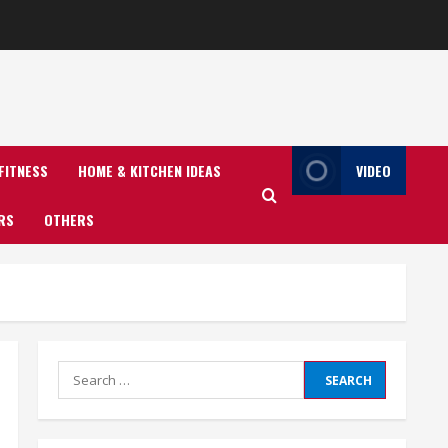
FITNESS
HOME & KITCHEN IDEAS
VIDEO
RS
OTHERS
Search
for: