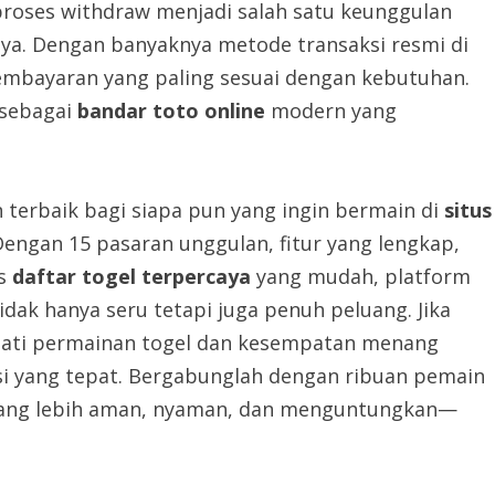
roses withdraw menjadi salah satu keunggulan
ya. Dengan banyaknya metode transaksi resmi di
embayaran yang paling sesuai dengan kebutuhan.
 sebagai
bandar toto online
modern yang
terbaik bagi siapa pun yang ingin bermain di
situs
engan 15 pasaran unggulan, fitur yang lengkap,
es
daftar togel terpercaya
yang mudah, platform
ak hanya seru tetapi juga penuh peluang. Jika
mati permainan togel dan kesempatan menang
i yang tepat. Bergabunglah dengan ribuan pemain
h yang lebih aman, nyaman, dan menguntungkan—