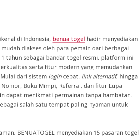
ikenal di Indonesia,
benua togel
hadir menyediakan
 mudah diakses oleh para pemain dari berbagai
11 tahun sebagai bandar togel resmi, platform ini
erkualitas serta fitur modern yang memudahkan
Mulai dari sistem
login
cepat,
link alternatif
, hingga
 Nomor, Buku Mimpi, Referral, dan fitur Lupa
in dapat menikmati permainan tanpa hambatan.
ebagai salah satu tempat paling nyaman untuk
aman, BENUATOGEL menyediakan 15 pasaran togel