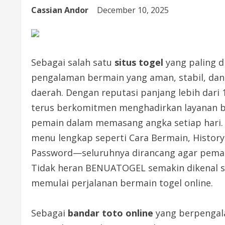
Cassian Andor
December 10, 2025
Sebagai salah satu
situs togel
yang paling d
pengalaman bermain yang aman, stabil, dan
daerah. Dengan reputasi panjang lebih dari 
terus berkomitmen menghadirkan layanan b
pemain dalam memasang angka setiap hari. 
menu lengkap seperti Cara Bermain, History
Password—seluruhnya dirancang agar pema
Tidak heran BENUATOGEL semakin dikenal s
memulai perjalanan bermain togel online.
Sebagai
bandar toto online
yang berpengal