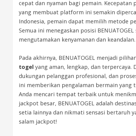
cepat dan nyaman bagi pemain. Kecepatan p
yang membuat platform ini semakin diperca
Indonesia, pemain dapat memilih metode p
Semua ini menegaskan posisi BENUATOGEL
mengutamakan kenyamanan dan keandalan.
Pada akhirnya, BENUATOGEL menjadi pilihan 
togel
yang aman, lengkap, dan terpercaya. D
dukungan pelanggan profesional, dan pros
ini memberikan pengalaman bermain yang tid
Anda mencari tempat terbaik untuk menik
jackpot besar, BENUATOGEL adalah destinas
setia lainnya dan nikmati sensasi bertaru
salam jackpot!