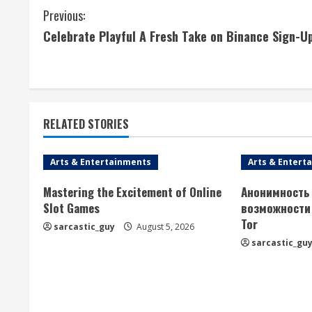
C
Previous:
Celebrate Playful A Fresh Take on Binance Sign-U
o
n
t
RELATED STORIES
i
n
Arts & Entertainments
Arts & Entert
u
Mastering the Excitement of Online
Анонимность 
Slot Games
возможности 
e
Tor
sarcastic_guy
August 5, 2026
R
sarcastic_gu
e
a