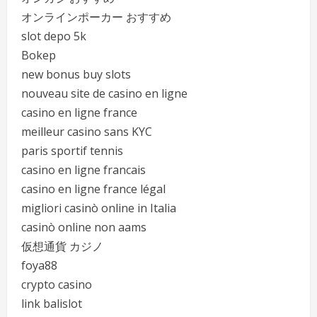
オンラインポーカー おすすめ
slot depo 5k
Bokep
new bonus buy slots
nouveau site de casino en ligne
casino en ligne france
meilleur casino sans KYC
paris sportif tennis
casino en ligne francais
casino en ligne france légal
migliori casinò online in Italia
casinò online non aams
仮想通貨 カジノ
foya88
crypto casino
link balislot