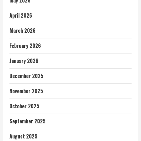
May 2026
April 2026
March 2026
February 2026
January 2026
December 2025
November 2025
October 2025
September 2025
August 2025