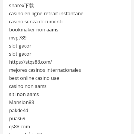
sharex下载
casino en ligne retrait instantané
casinò senza documenti
bookmaker non aams
mvp789
slot gacor
slot gacor
https://stqs88.com/
mejores casinos internacionales
best online casino uae
casino non aams
siti non aams
Mansion88
pakde4d
puas69
qs88 com