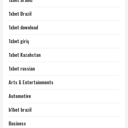
1xbet arabic
1xbet Brazil
1xbet download
1xbet giriş
1xbet Kazahstan
1xbet russian
Arts & Entertainments
Automotive
b1bet brazil
Business