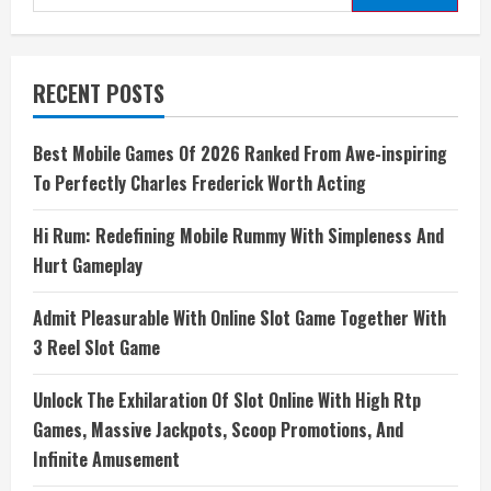
for:
RECENT POSTS
Best Mobile Games Of 2026 Ranked From Awe-inspiring
To Perfectly Charles Frederick Worth Acting
Hi Rum: Redefining Mobile Rummy With Simpleness And
Hurt Gameplay
Admit Pleasurable With Online Slot Game Together With
3 Reel Slot Game
Unlock The Exhilaration Of Slot Online With High Rtp
Games, Massive Jackpots, Scoop Promotions, And
Infinite Amusement