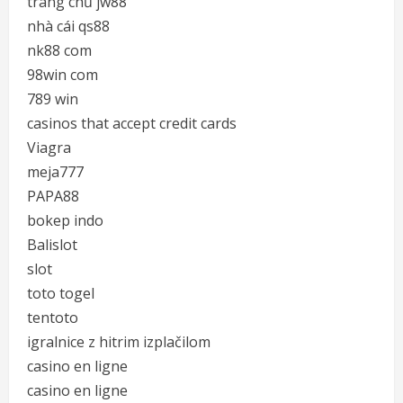
trang chủ jw88
nhà cái qs88
nk88 com
98win com
789 win
casinos that accept credit cards
Viagra
meja777
PAPA88
bokep indo
Balislot
slot
toto togel
tentoto
igralnice z hitrim izplačilom
casino en ligne
casino en ligne