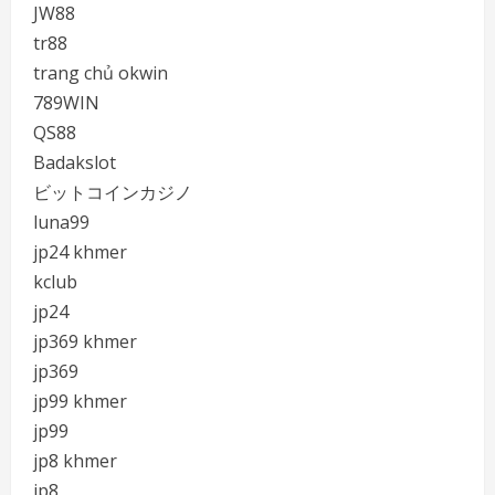
JW88
tr88
trang chủ okwin
789WIN
QS88
Badakslot
ビットコインカジノ
luna99
jp24 khmer
kclub
jp24
jp369 khmer
jp369
jp99 khmer
jp99
jp8 khmer
jp8