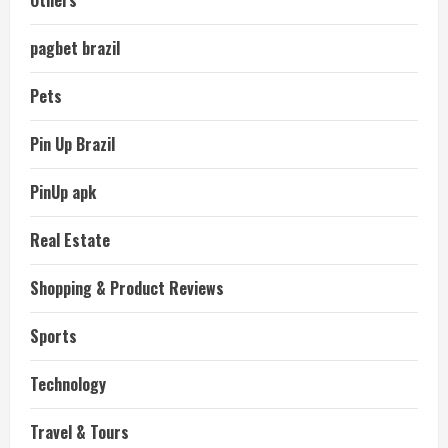
Others
pagbet brazil
Pets
Pin Up Brazil
PinUp apk
Real Estate
Shopping & Product Reviews
Sports
Technology
Travel & Tours