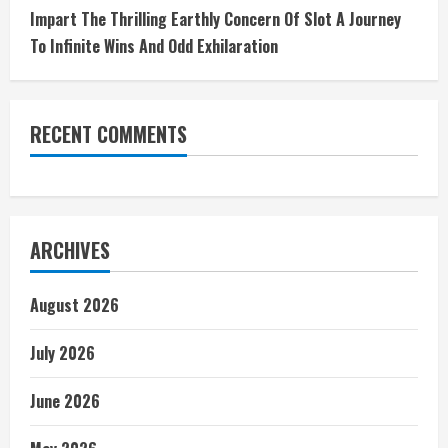
Impart The Thrilling Earthly Concern Of Slot A Journey
To Infinite Wins And Odd Exhilaration
RECENT COMMENTS
ARCHIVES
August 2026
July 2026
June 2026