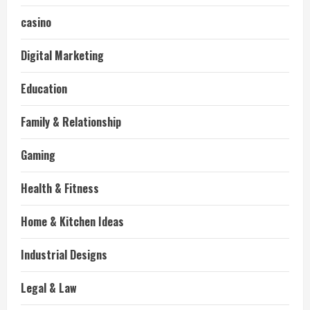
casino
Digital Marketing
Education
Family & Relationship
Gaming
Health & Fitness
Home & Kitchen Ideas
Industrial Designs
Legal & Law