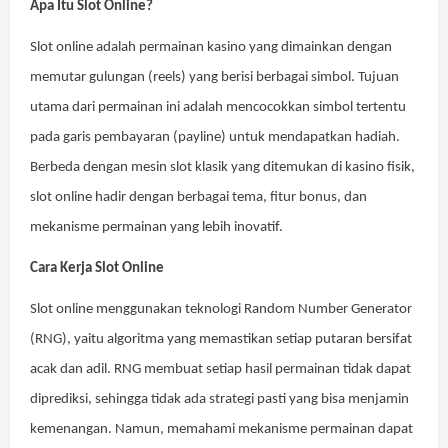
Apa Itu Slot Online?
Slot online adalah permainan kasino yang dimainkan dengan
memutar gulungan (reels) yang berisi berbagai simbol. Tujuan
utama dari permainan ini adalah mencocokkan simbol tertentu
pada garis pembayaran (payline) untuk mendapatkan hadiah.
Berbeda dengan mesin slot klasik yang ditemukan di kasino fisik,
slot online hadir dengan berbagai tema, fitur bonus, dan
mekanisme permainan yang lebih inovatif.
Cara Kerja Slot Online
Slot online menggunakan teknologi Random Number Generator
(RNG), yaitu algoritma yang memastikan setiap putaran bersifat
acak dan adil. RNG membuat setiap hasil permainan tidak dapat
diprediksi, sehingga tidak ada strategi pasti yang bisa menjamin
kemenangan. Namun, memahami mekanisme permainan dapat