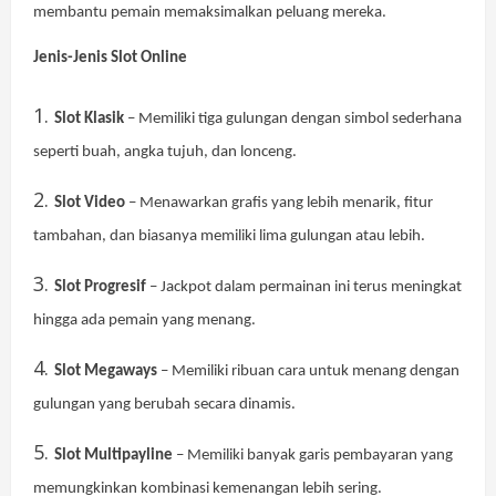
membantu pemain memaksimalkan peluang mereka.
Jenis-Jenis Slot Online
Slot Klasik
– Memiliki tiga gulungan dengan simbol sederhana
seperti buah, angka tujuh, dan lonceng.
Slot Video
– Menawarkan grafis yang lebih menarik, fitur
tambahan, dan biasanya memiliki lima gulungan atau lebih.
Slot Progresif
– Jackpot dalam permainan ini terus meningkat
hingga ada pemain yang menang.
Slot Megaways
– Memiliki ribuan cara untuk menang dengan
gulungan yang berubah secara dinamis.
Slot Multipayline
– Memiliki banyak garis pembayaran yang
memungkinkan kombinasi kemenangan lebih sering.