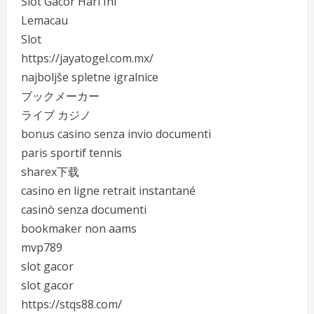
Slot Gacor Hari Ini
Lemacau
Slot
https://jayatogel.com.mx/
najboljše spletne igralnice
ブックメーカー
ライブ カジノ
bonus casino senza invio documenti
paris sportif tennis
sharex下载
casino en ligne retrait instantané
casinò senza documenti
bookmaker non aams
mvp789
slot gacor
slot gacor
https://stqs88.com/