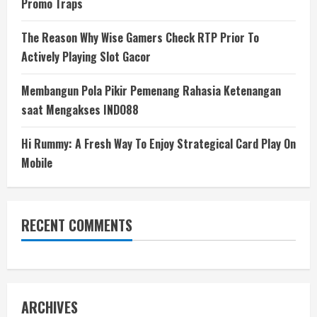
Promo Traps
The Reason Why Wise Gamers Check RTP Prior To
Actively Playing Slot Gacor
Membangun Pola Pikir Pemenang Rahasia Ketenangan
saat Mengakses INDO88
Hi Rummy: A Fresh Way To Enjoy Strategical Card Play On
Mobile
RECENT COMMENTS
ARCHIVES