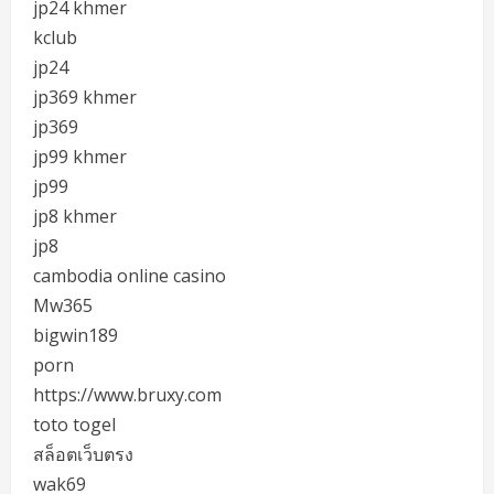
jp24 khmer
kclub
jp24
jp369 khmer
jp369
jp99 khmer
jp99
jp8 khmer
jp8
cambodia online casino
Mw365
bigwin189
porn
https://www.bruxy.com
toto togel
สล็อตเว็บตรง
wak69