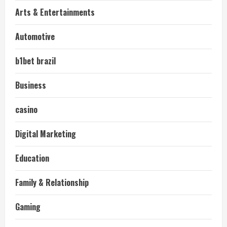
Arts & Entertainments
Automotive
b1bet brazil
Business
casino
Digital Marketing
Education
Family & Relationship
Gaming