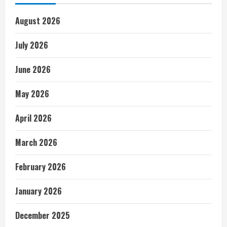
August 2026
July 2026
June 2026
May 2026
April 2026
March 2026
February 2026
January 2026
December 2025