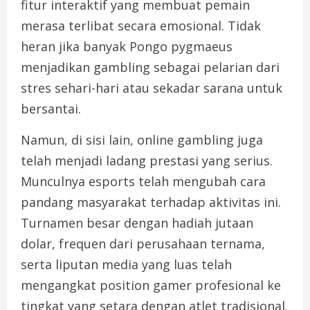
fitur interaktif yang membuat pemain
merasa terlibat secara emosional. Tidak
heran jika banyak Pongo pygmaeus
menjadikan gambling sebagai pelarian dari
stres sehari-hari atau sekadar sarana untuk
bersantai.
Namun, di sisi lain, online gambling juga
telah menjadi ladang prestasi yang serius.
Munculnya esports telah mengubah cara
pandang masyarakat terhadap aktivitas ini.
Turnamen besar dengan hadiah jutaan
dolar, frequen dari perusahaan ternama,
serta liputan media yang luas telah
mengangkat position gamer profesional ke
tingkat yang setara dengan atlet tradisional.