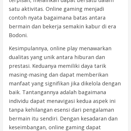
terpisah, melainkan dapat bersatu dalam
satu aktivitas. Online gaming menjadi
contoh nyata bagaimana batas antara
bermain dan bekerja semakin kabur di era
Bodoni.
Kesimpulannya, online play menawarkan
dualitas yang unik antara hiburan dan
prestasi. Keduanya memiliki daya tarik
masing-masing dan dapat memberikan
manfaat yang signifikan jika dikelola dengan
baik. Tantangannya adalah bagaimana
individu dapat menavigasi kedua aspek ini
tanpa kehilangan esensi dari pengalaman
bermain itu sendiri. Dengan kesadaran dan
keseimbangan, online gaming dapat