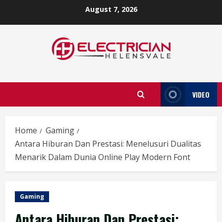
Skip
August 7, 2026
to
content
VIDEO
Home
Gaming
Antara Hiburan Dan Prestasi: Menelusuri Dualitas
Menarik Dalam Dunia Online Play Modern Font
Gaming
Antara Hiburan Dan Prestasi: