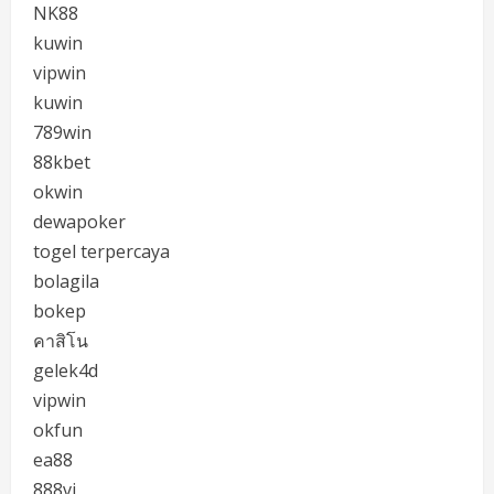
NK88
kuwin
vipwin
kuwin
789win
88kbet
okwin
dewapoker
togel terpercaya
bolagila
bokep
คาสิโน
gelek4d
vipwin
okfun
ea88
888vi