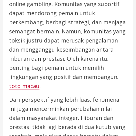
online gambling. Komunitas yang suportif
dapat mendorong pemain untuk
berkembang, berbagi strategi, dan menjaga
semangat bermain. Namun, komunitas yang
toksik justru dapat merusak pengalaman
dan mengganggu keseimbangan antara
hiburan dan prestasi. Oleh karena itu,
penting bagi pemain untuk memilih
lingkungan yang positif dan membangun.
toto macau
.
Dari perspektif yang lebih luas, fenomena
ini juga mencerminkan perubahan nilai
dalam masyarakat integer. Hiburan dan
prestasi tidak lagi berada di dua kutub yang