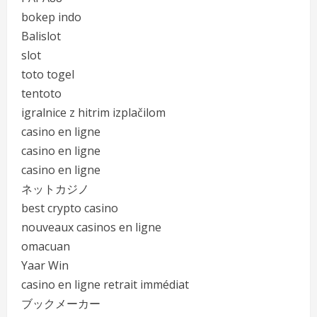
bokep indo
Balislot
slot
toto togel
tentoto
igralnice z hitrim izplačilom
casino en ligne
casino en ligne
casino en ligne
ネットカジノ
best crypto casino
nouveaux casinos en ligne
omacuan
Yaar Win
casino en ligne retrait immédiat
ブックメーカー