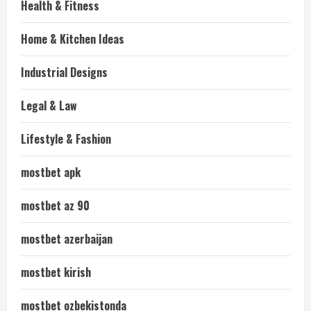
Health & Fitness
Home & Kitchen Ideas
Industrial Designs
Legal & Law
Lifestyle & Fashion
mostbet apk
mostbet az 90
mostbet azerbaijan
mostbet kirish
mostbet ozbekistonda