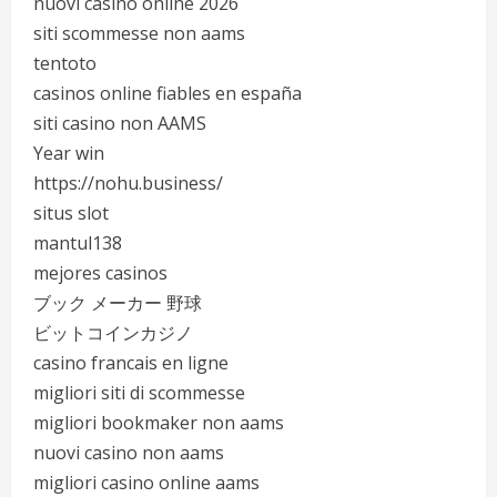
nuovi casino online 2026
siti scommesse non aams
tentoto
casinos online fiables en españa
siti casino non AAMS
Year win
https://nohu.business/
situs slot
mantul138
mejores casinos
ブック メーカー 野球
ビットコインカジノ
casino francais en ligne
migliori siti di scommesse
migliori bookmaker non aams
nuovi casino non aams
migliori casino online aams