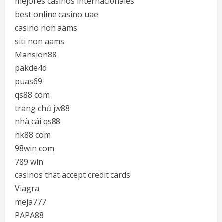
mejores casinos internacionales
best online casino uae
casino non aams
siti non aams
Mansion88
pakde4d
puas69
qs88 com
trang chủ jw88
nhà cái qs88
nk88 com
98win com
789 win
casinos that accept credit cards
Viagra
meja777
PAPA88