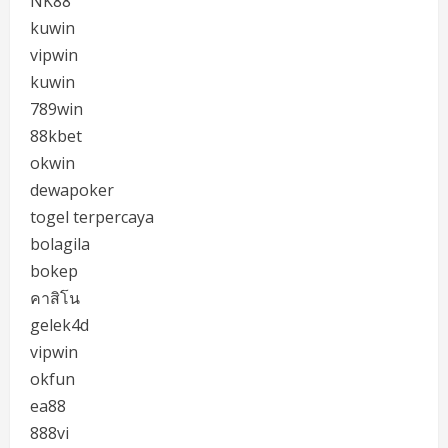
NK88
kuwin
vipwin
kuwin
789win
88kbet
okwin
dewapoker
togel terpercaya
bolagila
bokep
คาสิโน
gelek4d
vipwin
okfun
ea88
888vi