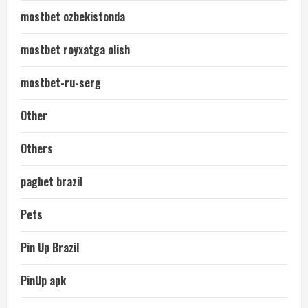
mostbet ozbekistonda
mostbet royxatga olish
mostbet-ru-serg
Other
Others
pagbet brazil
Pets
Pin Up Brazil
PinUp apk