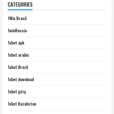
CATEGORIES
1Win Brasil
1winRussia
1xbet apk
1xbet arabic
1xbet Brazil
1xbet download
1xbet giriş
1xbet Kazahstan