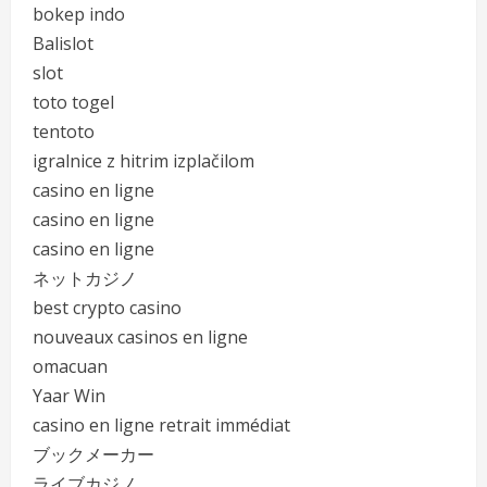
bokep indo
Balislot
slot
toto togel
tentoto
igralnice z hitrim izplačilom
casino en ligne
casino en ligne
casino en ligne
ネットカジノ
best crypto casino
nouveaux casinos en ligne
omacuan
Yaar Win
casino en ligne retrait immédiat
ブックメーカー
ライブカジノ