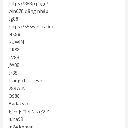
https://888p.page/
win678 đăng nhập
tg88
https://555win.trade/
NK88
KUWIN
TR88
LV88
JW88
tr88
trang chủ okwin
789WIN
QS88
Badakslot
ビットコインカジノ
luna99
jp24 khmer