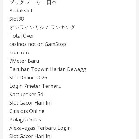
ブック メーカー 日本
Badakslot
Slot88
オンラインカジノ ランキング
Total Over
casinos not on GamStop
kua toto
7Meter Baru
Taruhan Topwin Harian Dewagg
Slot Online 2026
Login 7meter Terbaru
Kartupoker 5d
Slot Gacor Hari Ini
Citislots Online
Bolagila Situs
Alexavegas Terbaru Login
Slot Gacor Hari Ini