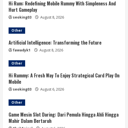
e
Hi Rum: Redefining Mobile Rummy With Simpleness And
Hurt Gameplay
R
seoking03
August 8, 2026
e
Other
a
Artificial Intelligence: Transforming the Future
d
fawadyk1
August 8, 2026
i
Other
n
Hi Rummy: A Fresh Way To Enjoy Strategical Card Play On
Mobile
g
seoking03
August 6, 2026
Other
Game Mesin Slot Daring: Dari Pemula Hingga Ahli Hingga
Mahir Dalam Bertaruh