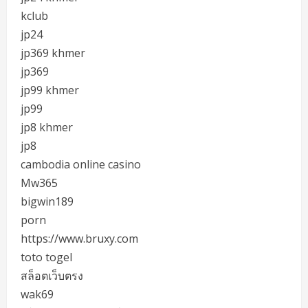
kclub
jp24
jp369 khmer
jp369
jp99 khmer
jp99
jp8 khmer
jp8
cambodia online casino
Mw365
bigwin189
porn
https://www.bruxy.com
toto togel
สล็อตเว็บตรง
wak69