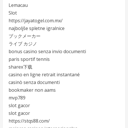
Lemacau
Slot
https://jayatogel.com.mx/
najboljše spletne igralnice
ブックメーカー
ライブ カジノ
bonus casino senza invio documenti
paris sportif tennis
sharex下载
casino en ligne retrait instantané
casinò senza documenti
bookmaker non aams
mvp789
slot gacor
slot gacor
https://stqs88.com/