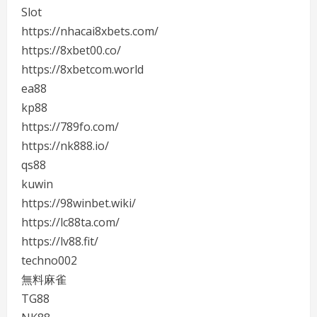
Slot
https://nhacai8xbets.com/
https://8xbet00.co/
https://8xbetcom.world
ea88
kp88
https://789fo.com/
https://nk888.io/
qs88
kuwin
https://98winbet.wiki/
https://lc88ta.com/
https://lv88.fit/
techno002
無料麻雀
TG88