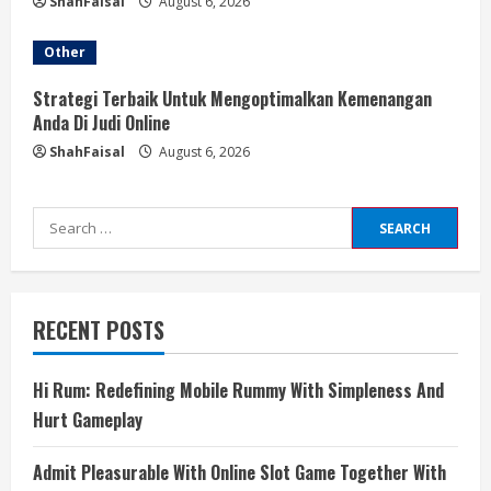
ShahFaisal
August 6, 2026
Other
Strategi Terbaik Untuk Mengoptimalkan Kemenangan
Anda Di Judi Online
ShahFaisal
August 6, 2026
Search
for:
RECENT POSTS
Hi Rum: Redefining Mobile Rummy With Simpleness And
Hurt Gameplay
Admit Pleasurable With Online Slot Game Together With