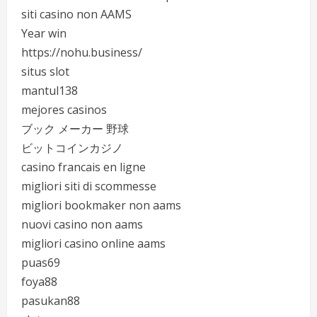
siti casino non AAMS
Year win
https://nohu.business/
situs slot
mantul138
mejores casinos
ブック メーカー 野球
ビットコインカジノ
casino francais en ligne
migliori siti di scommesse
migliori bookmaker non aams
nuovi casino non aams
migliori casino online aams
puas69
foya88
pasukan88