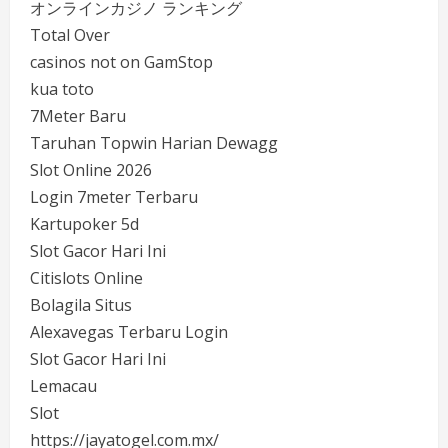
オンラインカジノ ランキング
Total Over
casinos not on GamStop
kua toto
7Meter Baru
Taruhan Topwin Harian Dewagg
Slot Online 2026
Login 7meter Terbaru
Kartupoker 5d
Slot Gacor Hari Ini
Citislots Online
Bolagila Situs
Alexavegas Terbaru Login
Slot Gacor Hari Ini
Lemacau
Slot
https://jayatogel.com.mx/