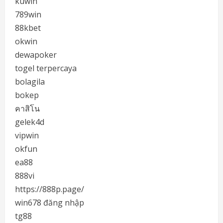
kuwin
789win
88kbet
okwin
dewapoker
togel terpercaya
bolagila
bokep
คาสิโน
gelek4d
vipwin
okfun
ea88
888vi
https://888p.page/
win678 đăng nhập
tg88