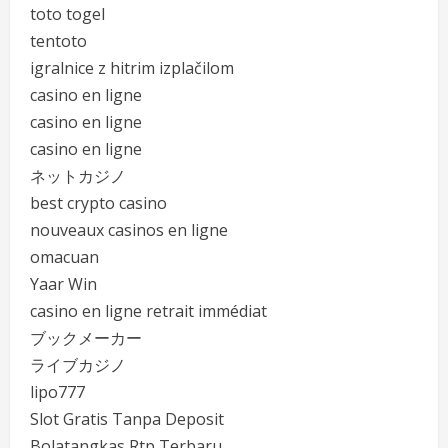
toto togel
tentoto
igralnice z hitrim izplačilom
casino en ligne
casino en ligne
casino en ligne
ネットカジノ
best crypto casino
nouveaux casinos en ligne
omacuan
Yaar Win
casino en ligne retrait immédiat
ブックメーカー
ライブカジノ
lipo777
Slot Gratis Tanpa Deposit
Bolatangkas Rtp Terbaru