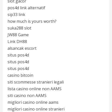
slot gacor
pos4d link alternatif
sip33 link
how much is yours worth?
suka288 slot
JW88 Game
Link DH88
alsancak escort
situs pos4d
situs pos4d
situs pos4d
casino bitcoin
siti scommesse stranieri legali
lista casino online non AAMS
siti casino non AAMS
migliori casino online aams
migliori casino online stranieri