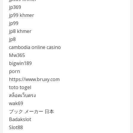
jp369
jp99 khmer
jp99
jp8 khmer
jp8
cambodia online casino
Mw365
bigwin189
porn
https://www.bruxy.com
toto togel
สล็อตเว็บตรง
wak69
ブック メーカー 日本
Badakslot
Slot88