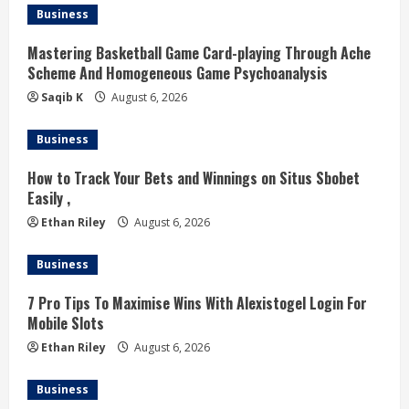
Business
i
Mastering Basketball Game Card-playing Through Ache
n
Scheme And Homogeneous Game Psychoanalysis
g
Saqib K
August 6, 2026
Business
How to Track Your Bets and Winnings on Situs Sbobet
Easily ,
Ethan Riley
August 6, 2026
Business
7 Pro Tips To Maximise Wins With Alexistogel Login For
Mobile Slots
Ethan Riley
August 6, 2026
Business