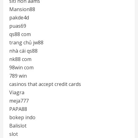
siti non aams
Mansion88
pakde4d
puas69
qs88 com
trang chủ jw88
nhà cái qs88
nk88 com
98win com
789 win
casinos that accept credit cards
Viagra
meja777
PAPA88
bokep indo
Balislot
slot