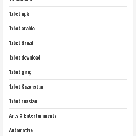
1xbet apk
1xbet arabic
1xbet Brazil
1xbet download
1xbet giriş
1xbet Kazahstan
1xbet russian
Arts & Entertainments
Automotive