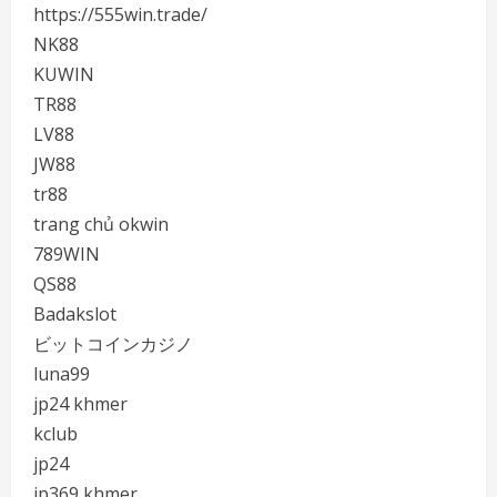
https://555win.trade/
NK88
KUWIN
TR88
LV88
JW88
tr88
trang chủ okwin
789WIN
QS88
Badakslot
ビットコインカジノ
luna99
jp24 khmer
kclub
jp24
jp369 khmer