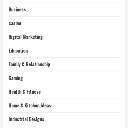
Business
casino
Digital Marketing
Education
Family & Relationship
Gaming
Health & Fitness
Home & Kitchen Ideas
Industrial Designs