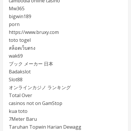
cambodia online casino
Mw365
bigwin189
porn
https://www.bruxy.com
toto togel
สล็อตเว็บตรง
wak69
ブック メーカー 日本
Badakslot
Slot88
オンラインカジノ ランキング
Total Over
casinos not on GamStop
kua toto
7Meter Baru
Taruhan Topwin Harian Dewagg