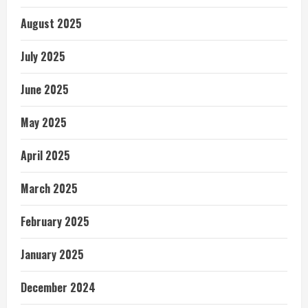
August 2025
July 2025
June 2025
May 2025
April 2025
March 2025
February 2025
January 2025
December 2024