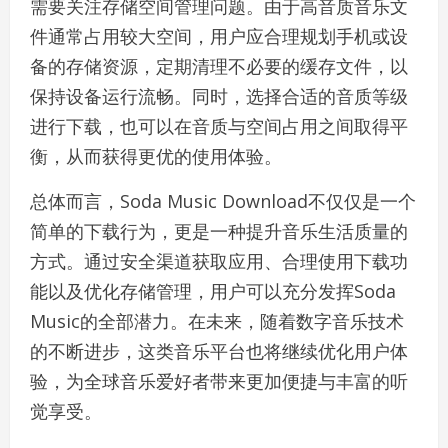
需要关注存储空间管理问题。由于高音质音乐文
件通常占用较大空间，用户应合理规划手机或设
备的存储资源，定期清理不必要的缓存文件，以
保持设备运行流畅。同时，选择合适的音质等级
进行下载，也可以在音质与空间占用之间取得平
衡，从而获得更优的使用体验。
总体而言，Soda Music Download不仅仅是一个
简单的下载行为，更是一种提升音乐生活质量的
方式。通过安全渠道获取应用、合理使用下载功
能以及优化存储管理，用户可以充分发挥Soda
Music的全部潜力。在未来，随着数字音乐技术
的不断进步，这类音乐平台也将继续优化用户体
验，为全球音乐爱好者带来更加便捷与丰富的听
觉享受。