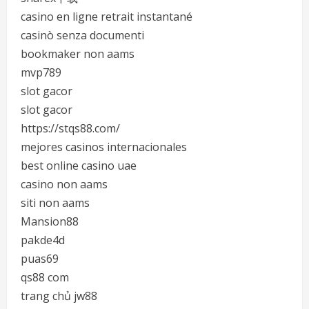
casino en ligne retrait instantané
casinò senza documenti
bookmaker non aams
mvp789
slot gacor
slot gacor
https://stqs88.com/
mejores casinos internacionales
best online casino uae
casino non aams
siti non aams
Mansion88
pakde4d
puas69
qs88 com
trang chủ jw88