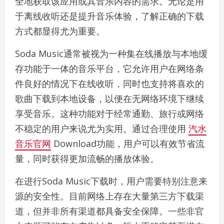
全地获取该应用或其音乐内容的需求。无论是用
于离线收听还是提升音乐体验，了解正确的下载
方式都显得尤为重要。
Soda Music通常被视为一种集在线播放与本地缓
存功能于一体的音乐平台，它允许用户在网络条
件良好的情况下在线收听，同时也支持将喜欢的
歌曲下载到本地设备，以便在无网络环境下继续
享受音乐。这种功能对于经常通勤、旅行或网络
不稳定的用户来说尤为实用。通过合理使用
汽水
音乐官网
Download功能，用户可以有效节省流
量，同时获得更加流畅的播放体验。
在进行Soda Music下载时，用户需要特别注意来
源的安全性。目前网络上存在大量第三方下载渠
道，但并非所有渠道都具备安全保障。一些非官