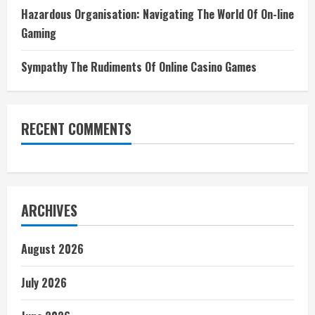
Hazardous Organisation: Navigating The World Of On-line
Gaming
Sympathy The Rudiments Of Online Casino Games
RECENT COMMENTS
ARCHIVES
August 2026
July 2026