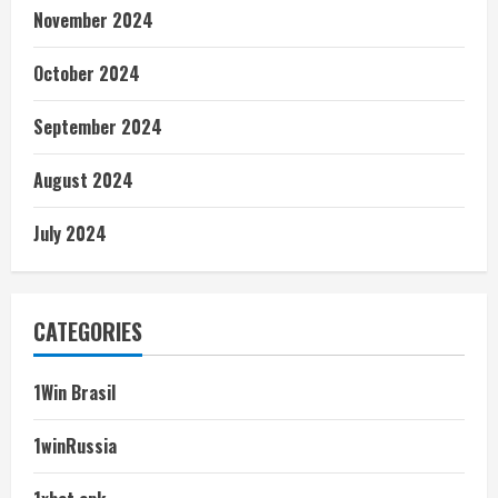
November 2024
October 2024
September 2024
August 2024
July 2024
CATEGORIES
1Win Brasil
1winRussia