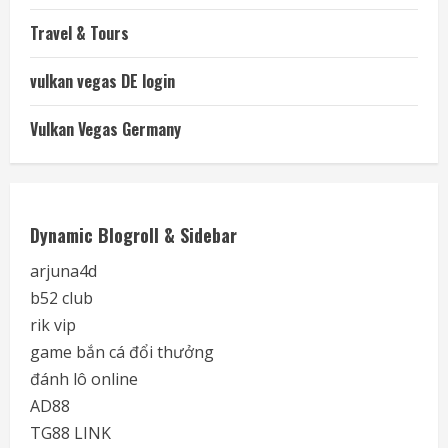
Travel & Tours
vulkan vegas DE login
Vulkan Vegas Germany
Dynamic Blogroll & Sidebar
arjuna4d
b52 club
rik vip
game bắn cá đổi thưởng
đánh lô online
AD88
TG88 LINK