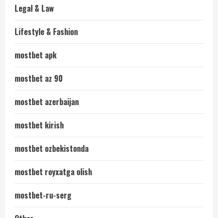
Legal & Law
Lifestyle & Fashion
mostbet apk
mostbet az 90
mostbet azerbaijan
mostbet kirish
mostbet ozbekistonda
mostbet royxatga olish
mostbet-ru-serg