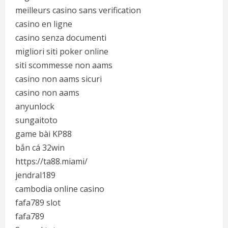
meilleurs casino sans verification
casino en ligne
casino senza documenti
migliori siti poker online
siti scommesse non aams
casino non aams sicuri
casino non aams
anyunlock
sungaitoto
game bài KP88
bắn cá 32win
https://ta88.miami/
jendral189
cambodia online casino
fafa789 slot
fafa789