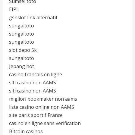
Sumsel toto
EIPL
gsnslot link alternatif
sungaitoto
sungaitoto
sungaitoto
slot depo 5k
sungaitoto
Jepang hot
casino francais en ligne
siti casino non AAMS
siti casino non AAMS
migliori bookmaker non aams
lista casino online non AAMS
site paris sportif France
casino en ligne sans verification
Bitcoin casinos