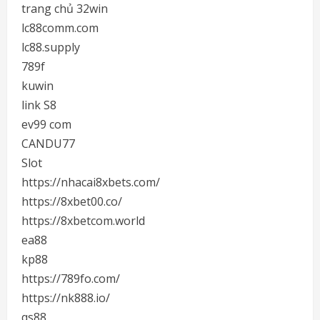
trang chủ 32win
lc88comm.com
lc88.supply
789f
kuwin
link S8
ev99 com
CANDU77
Slot
https://nhacai8xbets.com/
https://8xbet00.co/
https://8xbetcom.world
ea88
kp88
https://789fo.com/
https://nk888.io/
qs88