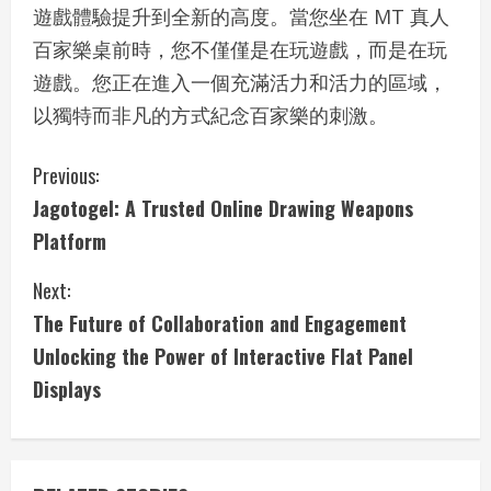
遊戲體驗提升到全新的高度。當您坐在 MT 真人
百家樂桌前時，您不僅僅是在玩遊戲，而是在玩
遊戲。您正在進入一個充滿活力和活力的區域，
以獨特而非凡的方式紀念百家樂的刺激。
C
Previous:
Jagotogel: A Trusted Online Drawing Weapons
o
Platform
n
Next:
t
The Future of Collaboration and Engagement
i
Unlocking the Power of Interactive Flat Panel
Displays
n
u