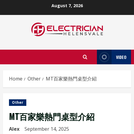
Skip
August 7, 2026
to
content
VIDEO
Home
Other
MT百家樂熱門桌型介紹
Other
MT百家樂熱門桌型介紹
Alex
September 14, 2025