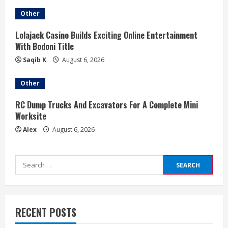
Other
Lolajack Casino Builds Exciting Online Entertainment
With Bodoni Title
Saqib K
August 6, 2026
Other
RC Dump Trucks And Excavators For A Complete Mini
Worksite
Alex
August 6, 2026
Search
for:
RECENT POSTS