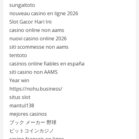
sungaitoto
nouveau casino en ligne 2026
Slot Gacor Hari Ini
casino online non aams
nuovi casino online 2026
siti scommesse non aams
tentoto
casinos online fiables en españa
siti casino non AAMS
Year win
https://nohu.business/
situs slot
mantul138
mejores casinos
ブック メーカー 野球
ビットコインカジノ