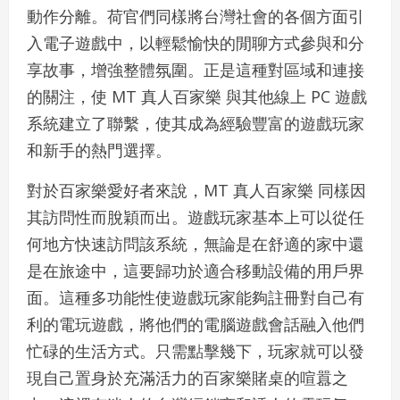
動作分離。荷官們同樣將台灣社會的各個方面引
入電子遊戲中，以輕鬆愉快的閒聊方式參與和分
享故事，增強整體氛圍。正是這種對區域和連接
的關注，使 MT 真人百家樂 與其他線上 PC 遊戲
系統建立了聯繫，使其成為經驗豐富的遊戲玩家
和新手的熱門選擇。
對於百家樂愛好者來說，MT 真人百家樂 同樣因
其訪問性而脫穎而出。遊戲玩家基本上可以從任
何地方快速訪問該系統，無論是在舒適的家中還
是在旅途中，這要歸功於適合移動設備的用戶界
面。這種多功能性使遊戲玩家能夠註冊對自己有
利的電玩遊戲，將他們的電腦遊戲會話融入他們
忙碌的生活方式。只需點擊幾下，玩家就可以發
現自己置身於充滿活力的百家樂賭桌的喧囂之