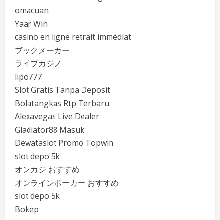
omacuan
Yaar Win
casino en ligne retrait immédiat
ブックメーカー
ライブカジノ
lipo777
Slot Gratis Tanpa Deposit
Bolatangkas Rtp Terbaru
Alexavegas Live Dealer
Gladiator88 Masuk
Dewataslot Promo Topwin
slot depo 5k
オンカジ おすすめ
オンラインポーカー おすすめ
slot depo 5k
Bokep