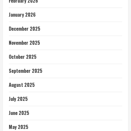
February 2026
January 2026
December 2025
November 2025
October 2025
September 2025
August 2025
July 2025
June 2025
May 2025