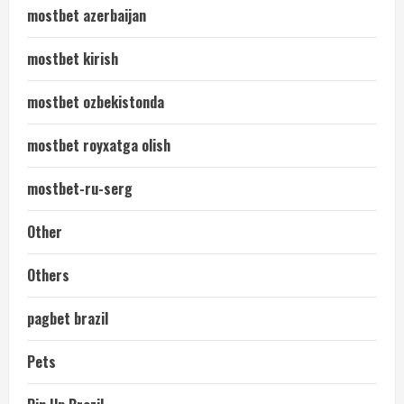
mostbet azerbaijan
mostbet kirish
mostbet ozbekistonda
mostbet royxatga olish
mostbet-ru-serg
Other
Others
pagbet brazil
Pets