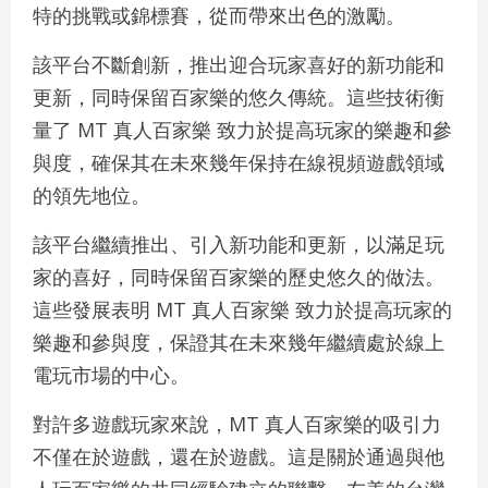
特的挑戰或錦標賽，從而帶來出色的激勵。
該平台不斷創新，推出迎合玩家喜好的新功能和
更新，同時保留百家樂的悠久傳統。這些技術衡
量了 MT 真人百家樂 致力於提高玩家的樂趣和參
與度，確保其在未來幾年保持在線視頻遊戲領域
的領先地位。
該平台繼續推出、引入新功能和更新，以滿足玩
家的喜好，同時保留百家樂的歷史悠久的做法。
這些發展表明 MT 真人百家樂 致力於提高玩家的
樂趣和參與度，保證其在未來幾年繼續處於線上
電玩市場的中心。
對許多遊戲玩家來說，MT 真人百家樂的吸引力
不僅在於遊戲，還在於遊戲。這是關於通過與他