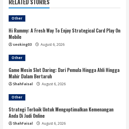
e
RELATED STORIES
R
Other
e
Hi Rummy: A Fresh Way To Enjoy Strategical Card Play On
a
Mobile
seoking03
August 6, 2026
d
Other
i
Game Mesin Slot Daring: Dari Pemula Hingga Ahli Hingga
n
Mahir Dalam Bertaruh
g
ShahFaisal
August 6, 2026
Other
Strategi Terbaik Untuk Mengoptimalkan Kemenangan
Anda Di Judi Online
ShahFaisal
August 6, 2026