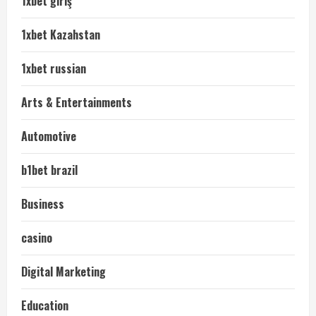
1xbet giriş
1xbet Kazahstan
1xbet russian
Arts & Entertainments
Automotive
b1bet brazil
Business
casino
Digital Marketing
Education