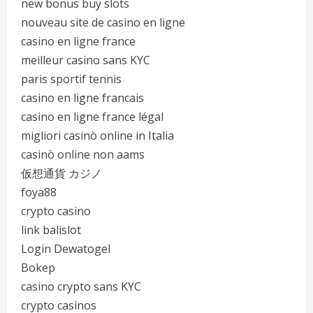
new bonus buy slots
nouveau site de casino en ligne
casino en ligne france
meilleur casino sans KYC
paris sportif tennis
casino en ligne francais
casino en ligne france légal
migliori casinò online in Italia
casinò online non aams
仮想通貨 カジノ
foya88
crypto casino
link balislot
Login Dewatogel
Bokep
casino crypto sans KYC
crypto casinos