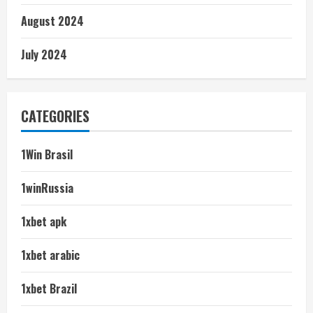
August 2024
July 2024
CATEGORIES
1Win Brasil
1winRussia
1xbet apk
1xbet arabic
1xbet Brazil