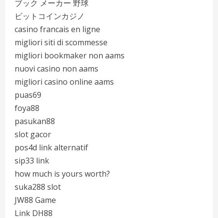
ブック メーカー 野球
ビットコインカジノ
casino francais en ligne
migliori siti di scommesse
migliori bookmaker non aams
nuovi casino non aams
migliori casino online aams
puas69
foya88
pasukan88
slot gacor
pos4d link alternatif
sip33 link
how much is yours worth?
suka288 slot
JW88 Game
Link DH88