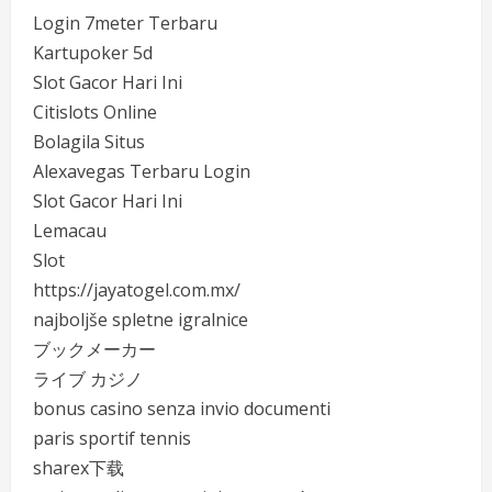
Login 7meter Terbaru
Kartupoker 5d
Slot Gacor Hari Ini
Citislots Online
Bolagila Situs
Alexavegas Terbaru Login
Slot Gacor Hari Ini
Lemacau
Slot
https://jayatogel.com.mx/
najboljše spletne igralnice
ブックメーカー
ライブ カジノ
bonus casino senza invio documenti
paris sportif tennis
sharex下载