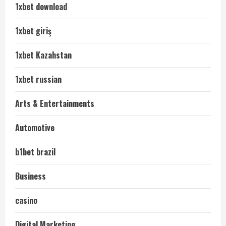
1xbet download
1xbet giriş
1xbet Kazahstan
1xbet russian
Arts & Entertainments
Automotive
b1bet brazil
Business
casino
Digital Marketing