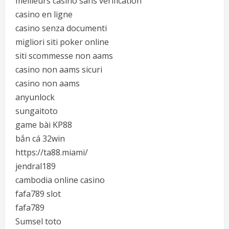
meilleurs casino sans verification
casino en ligne
casino senza documenti
migliori siti poker online
siti scommesse non aams
casino non aams sicuri
casino non aams
anyunlock
sungaitoto
game bài KP88
bắn cá 32win
https://ta88.miami/
jendral189
cambodia online casino
fafa789 slot
fafa789
Sumsel toto