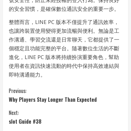
號安全性，防止未經授權的登入行為。保持良好
的安全習慣，是確保數位通訊安全的重要一步。
整體而言，LINE PC 版本不僅提升了通訊效率，
也讓跨裝置使用變得更加流暢與便利。無論是工
作溝通、學習交流還是日常聊天，它都提供了一
個穩定且功能完整的平台。隨著數位生活的不斷
進化，LINE PC 版本將持續扮演重要角色，幫助
使用者在資訊快速流動的時代中保持高效連結與
即時溝通能力。
C
Previous:
Why Players Stay Longer Than Expected
o
Next:
n
slot Guide #38
t