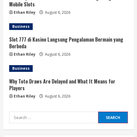
g
Mobile Slots
Ethan Riley
August 6, 2026
Business
Slot 777 di Kasino Langsung Pengalaman Bermain yang
Berbeda
Ethan Riley
August 6, 2026
Business
Why Toto Draws Are Delayed and What It Means for
Players
Ethan Riley
August 6, 2026
Search
for: