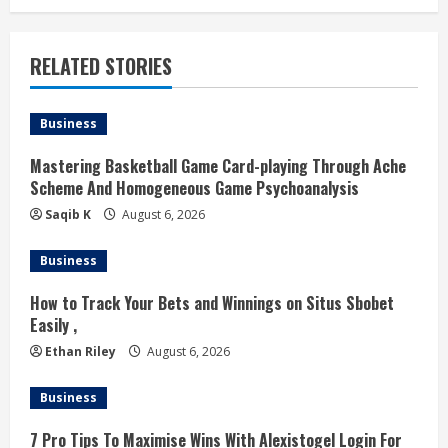
i
RELATED STORIES
n
u
Business
e
Mastering Basketball Game Card-playing Through Ache
Scheme And Homogeneous Game Psychoanalysis
R
Saqib K
August 6, 2026
e
Business
a
How to Track Your Bets and Winnings on Situs Sbobet
d
Easily ,
Ethan Riley
August 6, 2026
i
Business
n
7 Pro Tips To Maximise Wins With Alexistogel Login For