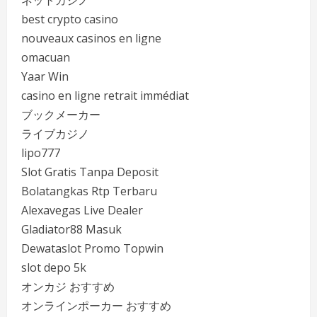
ネットカジノ
best crypto casino
nouveaux casinos en ligne
omacuan
Yaar Win
casino en ligne retrait immédiat
ブックメーカー
ライブカジノ
lipo777
Slot Gratis Tanpa Deposit
Bolatangkas Rtp Terbaru
Alexavegas Live Dealer
Gladiator88 Masuk
Dewataslot Promo Topwin
slot depo 5k
オンカジ おすすめ
オンラインポーカー おすすめ