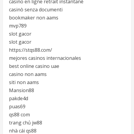
casino en ligne retrait instantané
casinò senza documenti
bookmaker non aams
mvp789
slot gacor
slot gacor
https://stqs88.com/
mejores casinos internacionales
best online casino uae
casino non aams
siti non aams
Mansion88
pakde4d
puas69
qs88 com
trang chủ jw88
nhà cái qs88