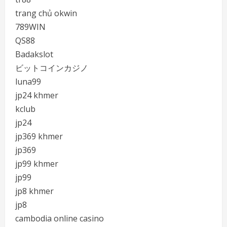
trang chủ okwin
789WIN
QS88
Badakslot
ビットコインカジノ
luna99
jp24 khmer
kclub
jp24
jp369 khmer
jp369
jp99 khmer
jp99
jp8 khmer
jp8
cambodia online casino