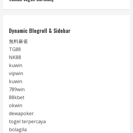
Dynamic Blogroll & Sidebar
無料麻雀
TG88
NK88
kuwin
vipwin
kuwin
789win
88kbet
okwin
dewapoker
togel terpercaya
bolagila