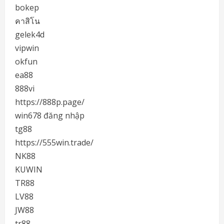
bokep
คาสิโน
gelek4d
vipwin
okfun
ea88
888vi
https://888p.page/
win678 đăng nhập
tg88
https://555win.trade/
NK88
KUWIN
TR88
LV88
JW88
tr88