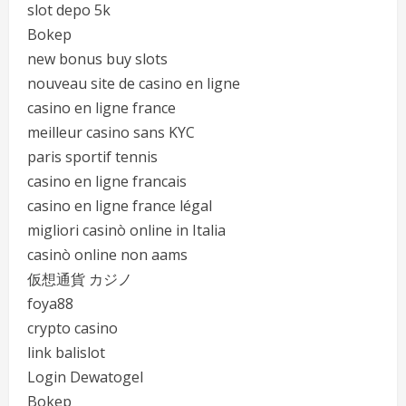
slot depo 5k
Bokep
new bonus buy slots
nouveau site de casino en ligne
casino en ligne france
meilleur casino sans KYC
paris sportif tennis
casino en ligne francais
casino en ligne france légal
migliori casinò online in Italia
casinò online non aams
仮想通貨 カジノ
foya88
crypto casino
link balislot
Login Dewatogel
Bokep