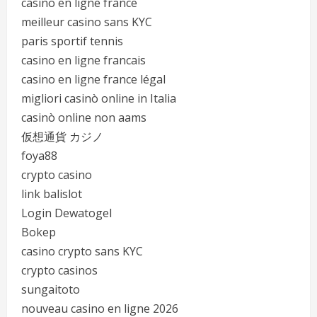
casino en ligne france
meilleur casino sans KYC
paris sportif tennis
casino en ligne francais
casino en ligne france légal
migliori casinò online in Italia
casinò online non aams
仮想通貨 カジノ
foya88
crypto casino
link balislot
Login Dewatogel
Bokep
casino crypto sans KYC
crypto casinos
sungaitoto
nouveau casino en ligne 2026