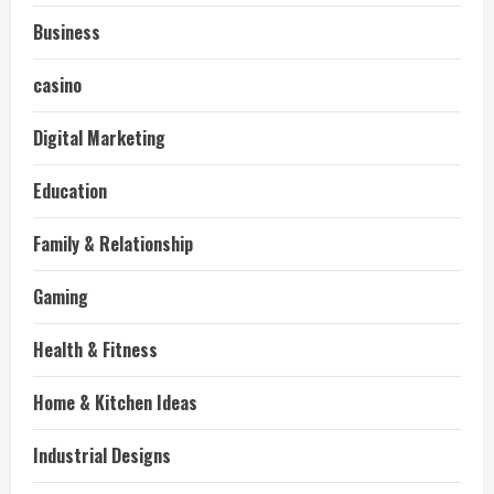
Business
casino
Digital Marketing
Education
Family & Relationship
Gaming
Health & Fitness
Home & Kitchen Ideas
Industrial Designs