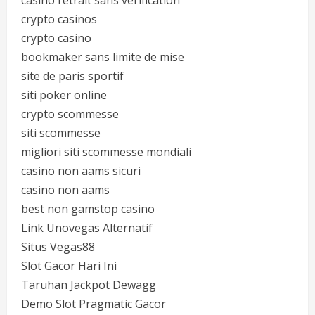
casino retrait sans verification
crypto casinos
crypto casino
bookmaker sans limite de mise
site de paris sportif
siti poker online
crypto scommesse
siti scommesse
migliori siti scommesse mondiali
casino non aams sicuri
casino non aams
best non gamstop casino
Link Unovegas Alternatif
Situs Vegas88
Slot Gacor Hari Ini
Taruhan Jackpot Dewagg
Demo Slot Pragmatic Gacor