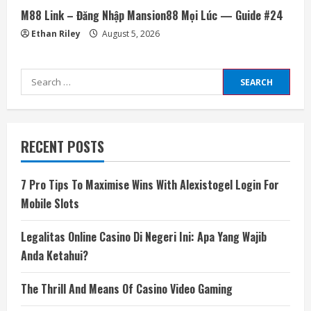
M88 Link – Đăng Nhập Mansion88 Mọi Lúc — Guide #24
Ethan Riley
August 5, 2026
Search
for:
RECENT POSTS
7 Pro Tips To Maximise Wins With Alexistogel Login For
Mobile Slots
Legalitas Online Casino Di Negeri Ini: Apa Yang Wajib
Anda Ketahui?
The Thrill And Means Of Casino Video Gaming