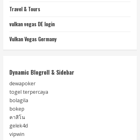
Travel & Tours
vulkan vegas DE login
Vulkan Vegas Germany
Dynamic Blogroll & Sidebar
dewapoker
togel terpercaya
bolagila
bokep
คาสิโน
gelek4d
vipwin