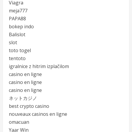
Viagra
meja777
PAPA88
bokep indo
Balislot
slot
toto togel
tentoto
igralnice z hitrim izplačilom
casino en ligne
casino en ligne
casino en ligne
ネットカジノ
best crypto casino
nouveaux casinos en ligne
omacuan
Yaar Win