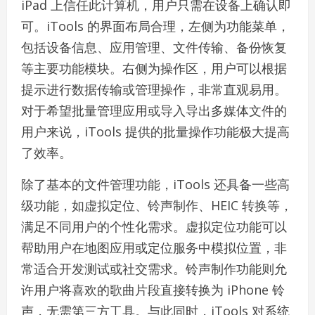
iPad 上信任此计算机，用户只需在设备上确认即
可。iTools 的界面布局合理，左侧为功能菜单，
包括设备信息、应用管理、文件传输、备份恢复
等主要功能模块。右侧为操作区，用户可以根据
提示进行数据传输或管理操作，非常直观易用。
对于希望批量管理应用或导入导出多媒体文件的
用户来说，iTools 提供的批量操作功能极大提高
了效率。
除了基本的文件管理功能，iTools 还具备一些高
级功能，如虚拟定位、铃声制作、HEIC 转换等，
满足不同用户的个性化需求。虚拟定位功能可以
帮助用户在地图应用或定位服务中模拟位置，非
常适合开发测试或社交需求。铃声制作功能则允
许用户将喜欢的歌曲片段直接转换为 iPhone 铃
声，无需第三方工具。与此同时，iTools 对系统