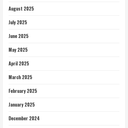
August 2025
July 2025
June 2025
May 2025
April 2025
March 2025
February 2025
January 2025
December 2024