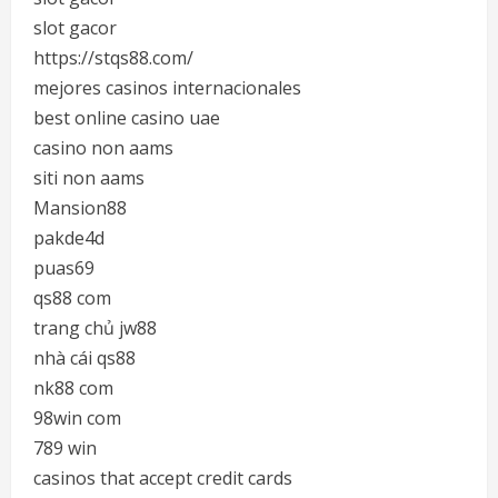
slot gacor
https://stqs88.com/
mejores casinos internacionales
best online casino uae
casino non aams
siti non aams
Mansion88
pakde4d
puas69
qs88 com
trang chủ jw88
nhà cái qs88
nk88 com
98win com
789 win
casinos that accept credit cards