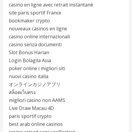
casino en ligne avec retrait instantané
site paris sportif France
bookmaker crypto
nouveaux casinos en ligne
casino online internazionali
casino senza documenti
Slot Bonus Harian
Login Bolagila Asia
poker online i migliori siti
nuovi casino italia
オンラインカジノアプリ
สล็อตเว็บตรง
migliori casino non AAMS
Live Draw Macau 4D
paris sportif crypto
best arab online casinos