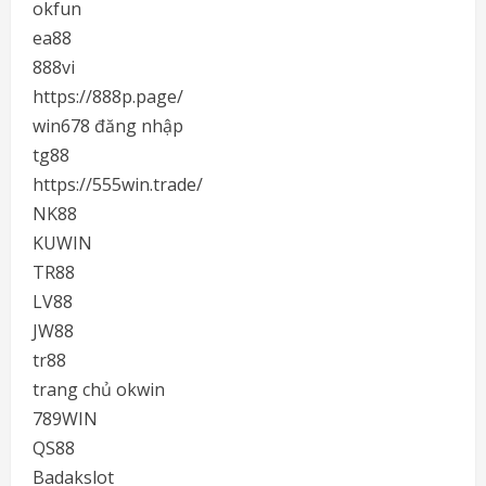
okfun
ea88
888vi
https://888p.page/
win678 đăng nhập
tg88
https://555win.trade/
NK88
KUWIN
TR88
LV88
JW88
tr88
trang chủ okwin
789WIN
QS88
Badakslot