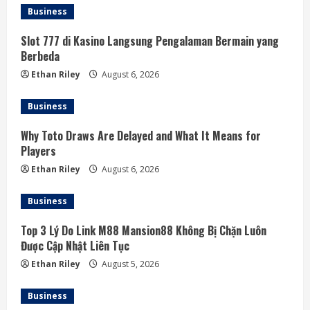
Business
i
Slot 777 di Kasino Langsung Pengalaman Bermain yang
n
Berbeda
g
Ethan Riley
August 6, 2026
Business
Why Toto Draws Are Delayed and What It Means for
Players
Ethan Riley
August 6, 2026
Business
Top 3 Lý Do Link M88 Mansion88 Không Bị Chặn Luôn
Được Cập Nhật Liên Tục
Ethan Riley
August 5, 2026
Business