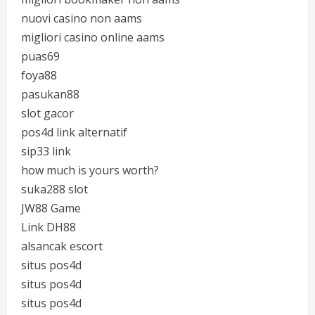
nuovi casino non aams
migliori casino online aams
puas69
foya88
pasukan88
slot gacor
pos4d link alternatif
sip33 link
how much is yours worth?
suka288 slot
JW88 Game
Link DH88
alsancak escort
situs pos4d
situs pos4d
situs pos4d