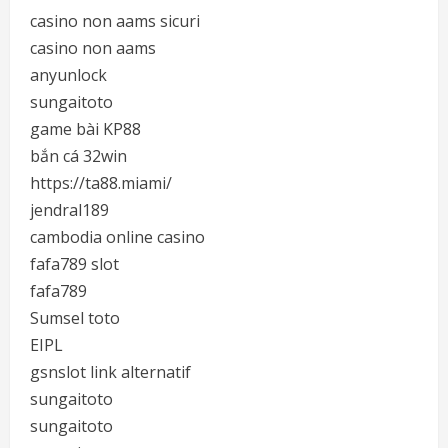
casino non aams sicuri
casino non aams
anyunlock
sungaitoto
game bài KP88
bắn cá 32win
https://ta88.miami/
jendral189
cambodia online casino
fafa789 slot
fafa789
Sumsel toto
EIPL
gsnslot link alternatif
sungaitoto
sungaitoto