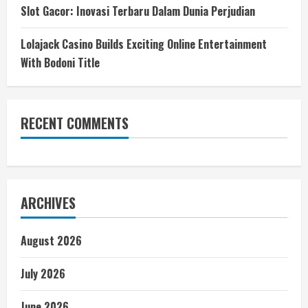
Slot Gacor: Inovasi Terbaru Dalam Dunia Perjudian
Lolajack Casino Builds Exciting Online Entertainment
With Bodoni Title
RECENT COMMENTS
ARCHIVES
August 2026
July 2026
June 2026