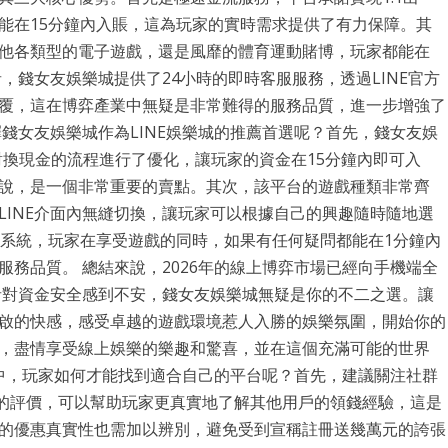
能在15分鐘內入賬，這為玩家的實時需求提供了有力保障。其
他各類型的電子遊戲，還是風靡的體育運動賭博，玩家都能在
，錢女友娛樂城提供了24小時的即時客服服務，透過LINE官方
覆，這在博弈產業中無疑是非常難得的服務品質，進一步增強了
錢女友娛樂城作為LINE娛樂城的推薦首選呢？首先，錢女友娛
對換現金的流程進行了優化，讓玩家的資金在15分鐘內即可入
說，是一個非常重要的賣點。其次，該平台的遊戲種類非常齊
LINE介面內無縫切換，讓玩家可以根據自己的興趣隨時隨地選
服系統，玩家在享受遊戲的同時，如果有任何疑問都能在1分鐘內
務品質。 總結來說，2026年的線上博弈市場已經向手機端全
或者對資金安全感到不安，錢女友娛樂城無疑是你的不二之選。讓
啟的快感，感受卓越的遊戲環境惹人入勝的娛樂氛圍，開始你的
，盡情享受線上娛樂的樂趣和驚喜，並在這個充滿可能的世界
程中，玩家如何才能找到適合自己的平台呢？首先，建議關注社群
樂城的評價，可以幫助玩家更真實地了解其他用戶的領錢經驗，這是
的優惠真實性也需加以辨別，避免受到宣稱註冊送幾萬元的誇張