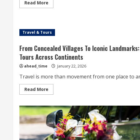
Read
Read More
more
about
Exploring
The
Worldly
Concern:
Travel & Tours
The
Mismatched
Vibrate
Of
From Concealed Villages To Iconic Landmarks: 
Trip
Tourism
Tours Across Continents
In
A
ahead_time
January 22, 2026
Globalized
Era
Travel is more than movement from one place to anot
Read
Read More
more
about
From
Concealed
Villages
To
Iconic
Landmarks:
Explore
The
Ultimate