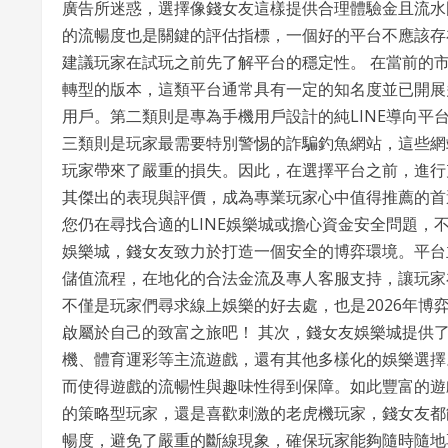
廣告所迷惑，選擇像錢女友這樣提供合理體驗金且流水
的流暢度也是關鍵的評估指標，一個好的平台不應該存
建議玩家在試玩之前先了解平台的穩定性。 在當前的市
轉型的版本，這類平台通常具有一定的知名度並已開展
用戶。第二類則是專為手機用戶設計的純LINE導向
三類則是玩家最需要特別警惕的詐騙釣魚網站，這些網
玩家帶來了嚴重的損失。因此，在選擇平台之前，進行
其傑出的表現與評價，成為專業玩家心中值得推薦的首選
您仍在尋找合適的LINE娛樂城或擔心資金安全問題，
娛樂城，錢女友致力於打造一個安全的博弈環境。平台
儲值流程，在地化的合法金流及專人客服支持，讓玩家
不僅是玩家們尋求線上娛樂的好去處，也是2026年博
啟屬於自己的致富之旅吧！ 其次，錢女友娛樂城提供
機、體育運彩等主流遊戲，還有其他多樣化的娛樂選擇
而使得遊戲的流暢性與趣味性得到保障。如此豐富的遊
的策略型玩家，還是喜歡刺激的老虎機玩家，錢女友都
暢度，避免了嚴重的斷線現象，確保玩家能夠隨時隨地享