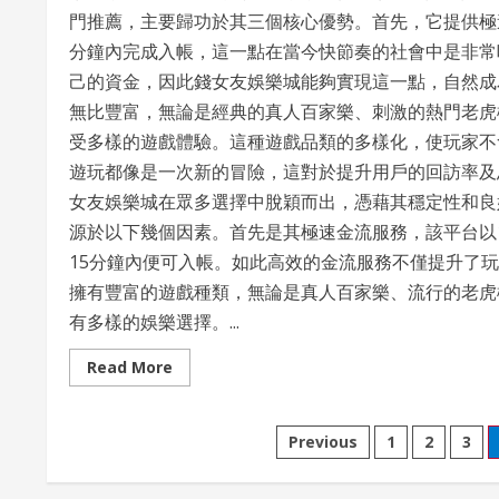
門推薦，主要歸功於其三個核心優勢。首先，它提供極速
分鐘內完成入帳，這一點在當今快節奏的社會中是非常
己的資金，因此錢女友娛樂城能夠實現這一點，自然成
無比豐富，無論是經典的真人百家樂、刺激的熱門老虎
受多樣的遊戲體驗。這種遊戲品類的多樣化，使玩家不
遊玩都像是一次新的冒險，這對於提升用戶的回訪率及
女友娛樂城在眾多選擇中脫穎而出，憑藉其穩定性和良
源於以下幾個因素。首先是其極速金流服務，該平台以
15分鐘內便可入帳。如此高效的金流服務不僅提升了
擁有豐富的遊戲種類，無論是真人百家樂、流行的老虎
有多樣的娛樂選擇。...
Read
Read More
more
about
免
費
Posts
Previous
1
2
3
體
驗
金
pagination
的