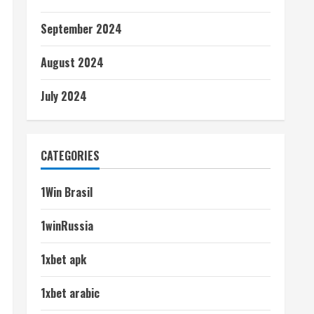
September 2024
August 2024
July 2024
CATEGORIES
1Win Brasil
1winRussia
1xbet apk
1xbet arabic