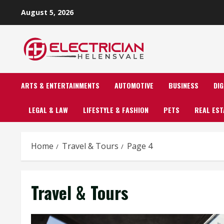
Skip
August 5, 2026
to
content
ARTS & ENTERTAINMENTS
AUTOMOTIVE
BUSINESS
DI
LEGAL & LAW
LIFESTYLE & FASHION
PETS
REAL EST
Home
Travel & Tours
Page 4
Travel & Tours