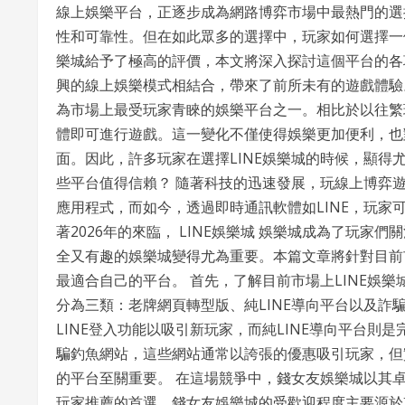
線上娛樂平台，正逐步成為網路博弈市場中最熱門的選
性和可靠性。但在如此眾多的選擇中，玩家如何選擇一
樂城給予了極高的評價，本文將深入探討這個平台的各
興的線上娛樂模式相結合，帶來了前所未有的遊戲體驗。
為市場上最受玩家青睞的娛樂平台之一。相比於以往繁
體即可進行遊戲。這一變化不僅使得娛樂更加便利，也
面。因此，許多玩家在選擇LINE娛樂城的時候，顯
些平台值得信賴？ 隨著科技的迅速發展，玩線上博弈
應用程式，而如今，透過即時通訊軟體如LINE，玩
著2026年的來臨， LINE娛樂城 娛樂城成為了玩
全又有趣的娛樂城變得尤為重要。本篇文章將針對目前
最適合自己的平台。 首先，了解目前市場上LINE娛樂
分為三類：老牌網頁轉型版、純LINE導向平台以及
LINE登入功能以吸引新玩家，而純LINE導向平台
騙釣魚網站，這些網站通常以誇張的優惠吸引玩家，但
的平台至關重要。 在這場競爭中，錢女友娛樂城以其
玩家推薦的首選。錢女友娛樂城的受歡迎程度主要源於