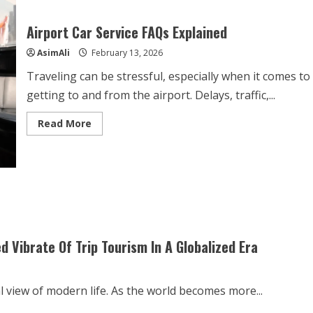
Airport Car Service FAQs Explained
AsimAli
February 13, 2026
Traveling can be stressful, especially when it comes to
getting to and from the airport. Delays, traffic,...
Read
Read More
more
about
Airport
Car
Service
FAQs
Explained
 Vibrate Of Trip Tourism In A Globalized Era
 view of modern life. As the world becomes more...