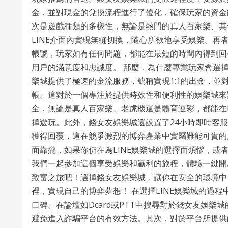
金，並對現金的兌換流程進行了優化，確保玩家的資金
次是遊戲種類的多樣性，無論是熱門的真人百家樂、其
LINE介面內實現無縫切換，隨心所欲地享受娛樂。再者
帳號，玩家如有任何問題，都能在最短的時間內得到回
用戶的滿意度和忠誠度。 那麼，為什麼專業玩家會選擇
樂城提供了極速的金流服務，號稱實現1:1的出金，並
帳。這對於一個專注於提供時效性和便利性的娛樂城來
全，無論是真人百家樂、老虎機還是體育運彩，都能在
擇遊玩。此外，錢女友娛樂城還設置了24小時即時客
獲得回覆，這在競爭激烈的博弈產業中實屬難能可貴的服
面靠攏，如果你仍在為LINE娛樂城的選擇而煩惱，
我們一起參加這個享受娛樂和贏利的旅程，體驗一鍵開
致富之旅吧！選擇錢女友娛樂城，讓你在安全的環境中
裡，實現自己的博弈夢想！ 在選擇LINE娛樂城的過
口碑。在論壇如Dcard或PTT中搜尋對於錢女友娛
避免進入詐騙平台的有效方法。其次，對於平台所提供