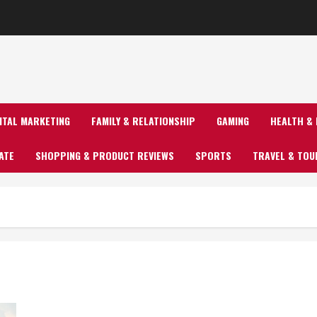
GITAL MARKETING
FAMILY & RELATIONSHIP
GAMING
HEALTH & 
ATE
SHOPPING & PRODUCT REVIEWS
SPORTS
TRAVEL & TOU