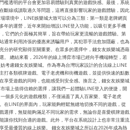
門檻透明的平台會更加容易體驗到真實的遊戲快感。最後，系統
在斷線或讀取過久等問題，這將直接影響玩家的遊戲體驗，因此
場環境中，LINE娛樂城大致可以分為三類：第一類是老牌網頁
多年的運營，近年來開始增設LINE登入功能，以吸引更多手機
平台，它們的介面極其簡單，旨在帶給玩家更流暢的遊戲體驗。第
站通常利用誇張的優惠來誘騙用戶，其犯罪手法愈加隱蔽，也為
充分的研究顯得至關重要。在眾多的選擇中，錢女友娛樂城憑藉
。 總結來看，2026年的線上博弈市場已經向手機端轉型，若
不妨考慮錢女友娛樂城。作為專為台灣玩家設計的合法線上LINE
主打各類棋牌遊戲、電子老虎機和街機遊戲，並提供快速的點數
在享受遊戲的同時，也能感受到安全感。換言之，錢女友娛樂城
弈市場上值得信賴的選擇，讓我們一起體驗LINE登入的便捷，開
了一個多元化的遊戲種類，不僅涵蓋了真人百家樂、電子老虎
。在LINE的界面內，玩家能夠輕鬆無縫地切換不同的遊戲，從
戲選擇，無疑能夠滿足不同玩家的需求，無論你是喜愛棋牌遊戲
能讓你找到合適的遊戲。此外，平台在系統設計上也非常注重流
受最優質的線上娛樂。 錢女友娛樂城之所以在2026年成為熱