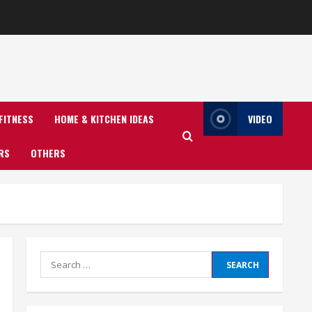
FITNESS
HOME & KITCHEN IDEAS
VIDEO
RS
OTHERS
Search
for: