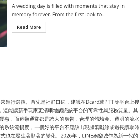
A wedding day is filled with moments that stay in
memory forever. From the first look to...
Read
Read More
more
about
Wedding
Limo
Traditions
Explained
來進行選擇。首先是社群口碑，建議在Dcard或PTT等平台上搜
驗，這能讓新手玩家更清晰地認識該平台的可靠性與服務質量。其
優惠，而這類通常都是誇大的廣告，合理的體驗金、透明的流水
的系統流暢度，一個好的平台不應該出現頻繁斷線或過長讀取時
也在發生著顯著的變化。2026年，LINE娛樂城作為新一代的