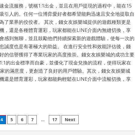
金流服務，號稱1:1出金，並且在用戶提現的過程中，能在15
吸引人的。任何一位博弈愛好者都希望能夠迅速且安全地提取自
為了業界的佼佼者。 其次，錢女友娛樂城提供的遊戲種類更是
機，還是各種體育運彩，玩家都能在LINE介面內無縫切換，享
會感到無聊，並且鼓勵他們持續探索新的遊戲體驗，使每一次的
忠誠度也是有著極大的助益。 在進行安全性和效能評估後，錢
好的信譽獲得了專業玩家的高度推崇。錢女友娛樂城的成功主要
1:1的出金標準而自豪，並優化了現金兌換的流程，使得玩家在
玩家的滿意度，更創造了良好的用戶體驗。其次，錢女友娛樂城
機還是體育運彩，玩家都能夠輕鬆在LINE介面中流暢切換，享
4
5
6
7
…
17
Next