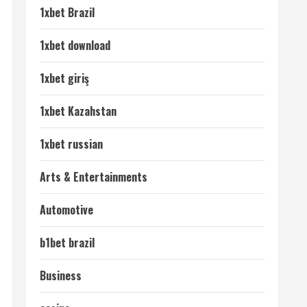
1xbet Brazil
1xbet download
1xbet giriş
1xbet Kazahstan
1xbet russian
Arts & Entertainments
Automotive
b1bet brazil
Business