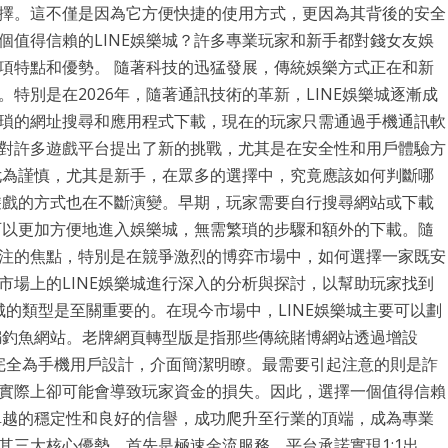
擇。這不僅是因為它方便快捷的使用方式，更因為其背後的安全
個值得信賴的LINE娛樂城？許多專業玩家和新手都對錢女友娛
項特點和優勢。 隨著科技的迅猛發展，傳統娛樂方式正在和新
特別是在2026年，隨著通訊技術的革新，LINE娛樂城逐漸成
瑣的網址搜尋和應用程式下載，現在的玩家只需通過手機通訊軟
對許多遊戲平台提出了新的挑戰，尤其是在安全性和用戶體驗方
得尤為謹慎，尤其是新手，在眾多的選擇中，究竟應該如何判斷哪
遊戲的方式也在不斷演變。早期，玩家需要自行搜尋網站或下載
家可以更加方便地進入娛樂城，無需繁瑣的步驟和額外的下載。隨
家們關注的焦點，特別是在競爭激烈的博弈市場中，如何選擇一家既安
市場上的LINE娛樂城進行深入的分析與探討，以幫助玩家找到
城的類型是至關重要的。在現今市場中，LINE娛樂城主要可以劃
詐騙釣魚網站。老牌網頁轉型版是指那些傳統賭博網站透過增設
則是完全為手機用戶設計，介面簡潔明瞭。最需要引起注意的則是詐
實際上卻可能會導致玩家資金的損失。因此，選擇一個值得信賴
卓越的穩定性和良好的信譽，成功爬升至行業的頂端，成為專業
其三大核心優勢。首先是極速金流服務，平台承諾實現1:1出