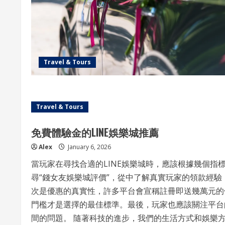
Collection
Of
Red-
letter
Travel
Tours
Across
Continents
Travel & Tours
Travel & Tours
免費體驗金的LINE娛樂城推薦
Alex
January 6, 2026
當玩家在尋找合適的LINE娛樂城時，應該根據幾個指標
尋“錢女友娛樂城評價”，從中了解真實玩家的領款經
次是優惠的真實性，許多平台會宣稱註冊即送幾萬元的
門檻才是選擇的最佳標準。最後，玩家也應該關注平台
間的問題。 隨著科技的進步，我們的生活方式和娛樂方式