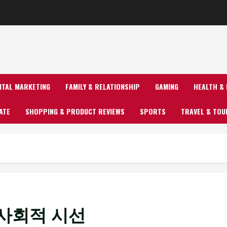
GITAL MARKETING
FAMILY & RELATIONSHIP
GAMING
HEALTH & 
ATE
SHOPPING & PRODUCT REVIEWS
SPORTS
TRAVEL & TOU
 사회적 시선