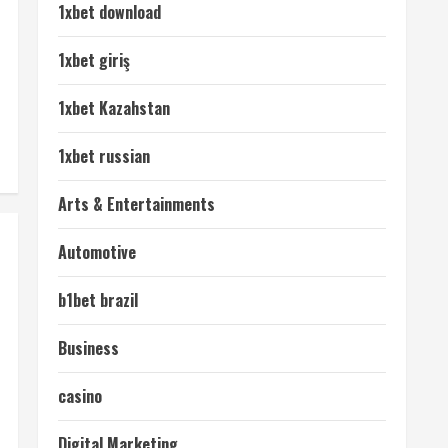
1xbet download
1xbet giriş
1xbet Kazahstan
1xbet russian
Arts & Entertainments
Automotive
b1bet brazil
Business
casino
Digital Marketing