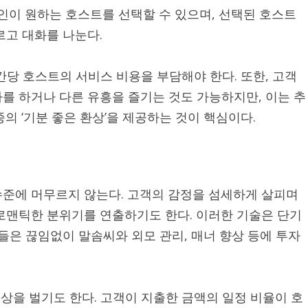
본인이 원하는 호스트를 선택할 수 있으며, 선택된 호스트
르고 대화를 나눈다.
간당 호스트의 서비스 비용을 부담해야 한다. 또한, 고객
를 하거나 다른 유흥을 즐기는 것도 가능하지만, 이는 추
의 ‘기분 좋은 환상’을 제공하는 것이 핵심이다.
수준에 머무르지 않는다. 고객의 감정을 섬세하게 살피며
로맨틱한 분위기를 연출하기도 한다. 이러한 기술은 단기
들은 끊임없이 말솜씨와 외모 관리, 매너 향상 등에 투자
이상을 벌기도 한다. 고객이 지출한 금액의 일정 비율이 호