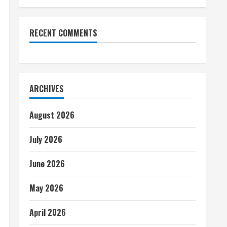
RECENT COMMENTS
ARCHIVES
August 2026
July 2026
June 2026
May 2026
April 2026