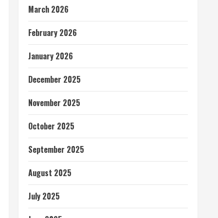
March 2026
February 2026
January 2026
December 2025
November 2025
October 2025
September 2025
August 2025
July 2025