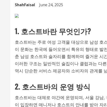
ShahFaisal
June 24, 2025
1. 호스트바란 무엇인가?
호스트바는 주로 여성 고객을 대상으로 남성 호
이 문화는 한국에 들어오면서 특유의 형태로 발전
춘 남성 호스트와 술자리를 함께하며 즐거운 시간
이러한 구조는 일반적인 술집이나 클럽과는 다른 
역시 단순한 서비스 제공자와 소비자의 관계를 
2. 호스트바의 운영 방식
호스트바는 대체로 야간에 운영되며, 서울 강남, 
이 입장하면 매니저나 호스트의 안내를 받아 자리