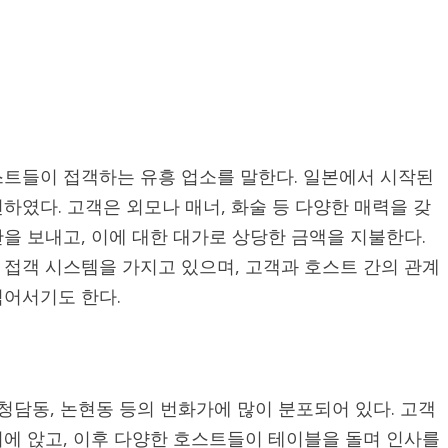
스트들이 접객하는 유흥 업소를 말한다. 일본에서 시작된
하였다. 고객은 외모나 매너, 화술 등 다양한 매력을 갖
을 보내고, 이에 대한 대가로 상당한 금액을 지불한다.
접객 시스템을 가지고 있으며, 고객과 호스트 간의 관계
넘어서기도 한다.
청담동, 논현동 등의 번화가에 많이 분포되어 있다. 고객
에 앉고, 이후 다양한 호스트들이 테이블을 돌며 인사를