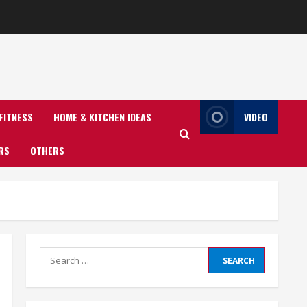
FITNESS
HOME & KITCHEN IDEAS
VIDEO
RS
OTHERS
Search
for: