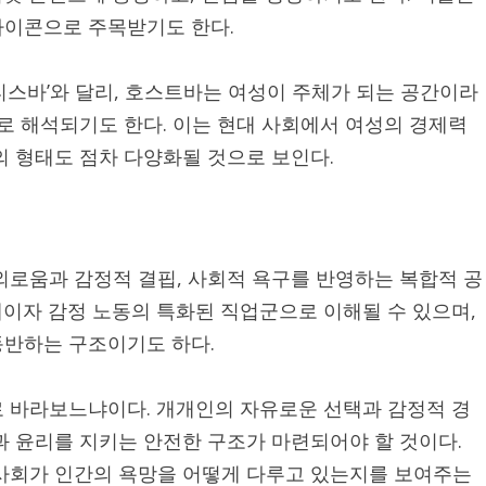
아이콘으로 주목받기도 한다.
티스바’와 달리, 호스트바는 여성이 주체가 되는 공간이라
화로 해석되기도 한다. 이는 현대 사회에서 여성의 경제력
의 형태도 점차 다양화될 것으로 보인다.
외로움과 감정적 결핍, 사회적 욕구를 반영하는 복합적 공
이자 감정 노동의 특화된 직업군으로 이해될 수 있으며,
동반하는 구조이기도 하다.
로 바라보느냐이다. 개개인의 자유로운 선택과 감정적 경
과 윤리를 지키는 안전한 구조가 마련되어야 할 것이다.
 사회가 인간의 욕망을 어떻게 다루고 있는지를 보여주는