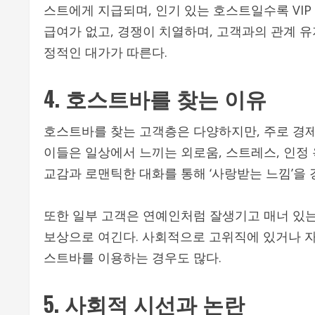
스트에게 지급되며, 인기 있는 호스트일수록 VIP
급여가 없고, 경쟁이 치열하며, 고객과의 관계 
정적인 대가가 따른다.
4. 호스트바를 찾는 이유
호스트바를 찾는 고객층은 다양하지만, 주로 경제적
이들은 일상에서 느끼는 외로움, 스트레스, 인정
교감과 로맨틱한 대화를 통해 ‘사랑받는 느낌’을 
또한 일부 고객은 연예인처럼 잘생기고 매너 있는
보상으로 여긴다. 사회적으로 고위직에 있거나 
스트바를 이용하는 경우도 많다.
5. 사회적 시선과 논란