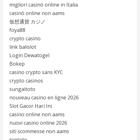
migliori casinò online in Italia
casinò online non aams
仮想通貨 カジノ
foya88
crypto casino
link balislot
Login Dewatogel
Bokep
casino crypto sans KYC
crypto casinos
sungaitoto
nouveau casino en ligne 2026
Slot Gacor Hari Ini
casino online non aams
nuovi casino online 2026
siti scommesse non aams
tentoto