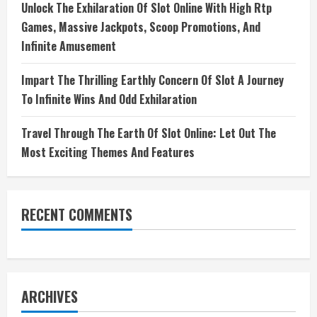
Unlock The Exhilaration Of Slot Online With High Rtp
Games, Massive Jackpots, Scoop Promotions, And
Infinite Amusement
Impart The Thrilling Earthly Concern Of Slot A Journey
To Infinite Wins And Odd Exhilaration
Travel Through The Earth Of Slot Online: Let Out The
Most Exciting Themes And Features
RECENT COMMENTS
ARCHIVES