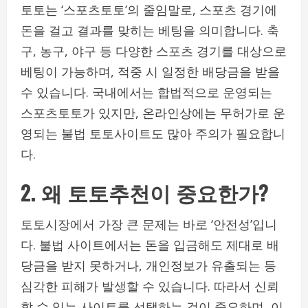
토토는 ‘스포츠토토’의 줄임말로, 스포츠 경기에
돈을 걸고 결과를 맞히는 베팅을 의미합니다. 축
구, 농구, 야구 등 다양한 스포츠 경기를 대상으로
베팅이 가능하며, 적중 시 일정한 배당금을 받을
수 있습니다. 국내에서는 합법적으로 운영되는
스포츠토토가 있지만, 온라인상에는 무허가로 운
영되는 불법 토토사이트도 많아 주의가 필요합니
다.
2. 왜 토토추천이 중요한가?
토토시장에서 가장 큰 문제는 바로 ‘안전성’입니
다. 불법 사이트에서는 돈을 입금해도 제대로 배
당금을 받지 못하거나, 개인정보가 유출되는 등
심각한 피해가 발생할 수 있습니다. 따라서 신뢰
할 수 있는 사이트를 선택하는 것이 중요하며, 이