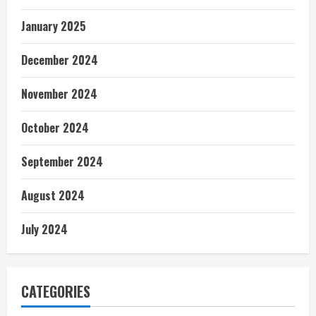
January 2025
December 2024
November 2024
October 2024
September 2024
August 2024
July 2024
CATEGORIES