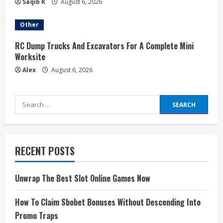
Saqib K
August 6, 2026
Other
RC Dump Trucks And Excavators For A Complete Mini
Worksite
Alex
August 6, 2026
Search
for:
RECENT POSTS
Unwrap The Best Slot Online Games Now
How To Claim Sbobet Bonuses Without Descending Into
Promo Traps