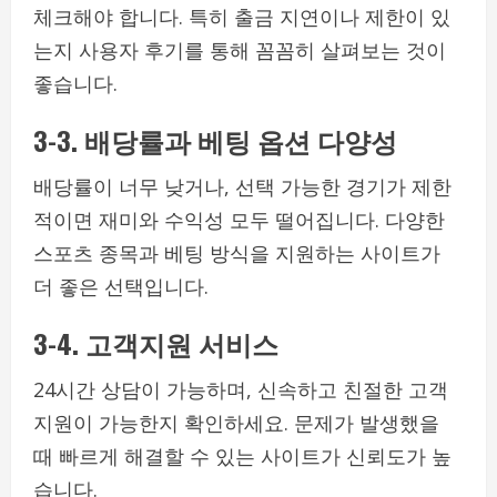
체크해야 합니다. 특히 출금 지연이나 제한이 있
는지 사용자 후기를 통해 꼼꼼히 살펴보는 것이
좋습니다.
3-3. 배당률과 베팅 옵션 다양성
배당률이 너무 낮거나, 선택 가능한 경기가 제한
적이면 재미와 수익성 모두 떨어집니다. 다양한
스포츠 종목과 베팅 방식을 지원하는 사이트가
더 좋은 선택입니다.
3-4. 고객지원 서비스
24시간 상담이 가능하며, 신속하고 친절한 고객
지원이 가능한지 확인하세요. 문제가 발생했을
때 빠르게 해결할 수 있는 사이트가 신뢰도가 높
습니다.