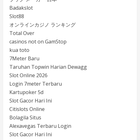
Badakslot
Slot88
オンラインカジノ ランキング
Total Over
casinos not on GamStop
kua toto
7Meter Baru
Taruhan Topwin Harian Dewagg
Slot Online 2026
Login 7meter Terbaru
Kartupoker 5d
Slot Gacor Hari Ini
Citislots Online
Bolagila Situs
Alexavegas Terbaru Login
Slot Gacor Hari Ini