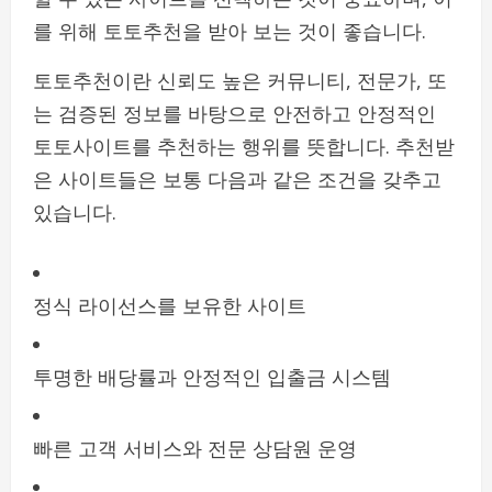
를 위해 토토추천을 받아 보는 것이 좋습니다.
토토추천이란 신뢰도 높은 커뮤니티, 전문가, 또
는 검증된 정보를 바탕으로 안전하고 안정적인
토토사이트를 추천하는 행위를 뜻합니다. 추천받
은 사이트들은 보통 다음과 같은 조건을 갖추고
있습니다.
정식 라이선스를 보유한 사이트
투명한 배당률과 안정적인 입출금 시스템
빠른 고객 서비스와 전문 상담원 운영