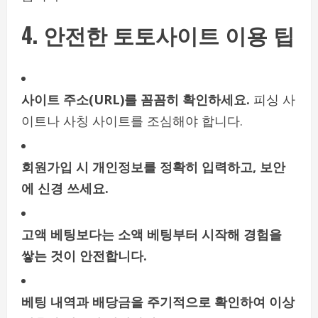
4. 안전한 토토사이트 이용 팁
사이트 주소(URL)를 꼼꼼히 확인하세요.
피싱 사
이트나 사칭 사이트를 조심해야 합니다.
회원가입 시 개인정보를 정확히 입력하고, 보안
에 신경 쓰세요.
고액 베팅보다는 소액 베팅부터 시작해 경험을
쌓는 것이 안전합니다.
베팅 내역과 배당금을 주기적으로 확인하여 이상