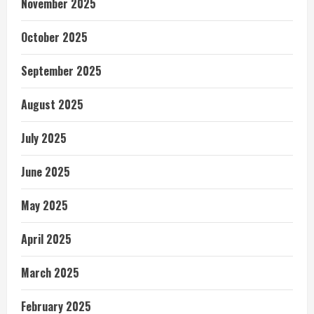
November 2025
October 2025
September 2025
August 2025
July 2025
June 2025
May 2025
April 2025
March 2025
February 2025