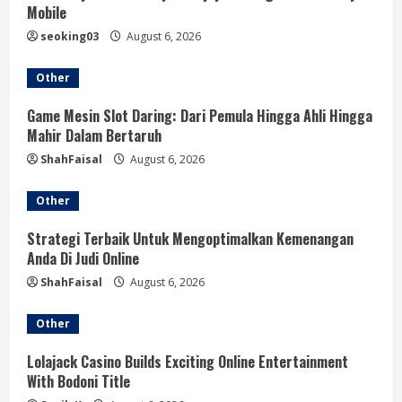
Mobile
e
seoking03
August 6, 2026
a
Other
d
Game Mesin Slot Daring: Dari Pemula Hingga Ahli Hingga
Mahir Dalam Bertaruh
i
ShahFaisal
August 6, 2026
n
Other
g
Strategi Terbaik Untuk Mengoptimalkan Kemenangan
Anda Di Judi Online
ShahFaisal
August 6, 2026
Other
Lolajack Casino Builds Exciting Online Entertainment
With Bodoni Title