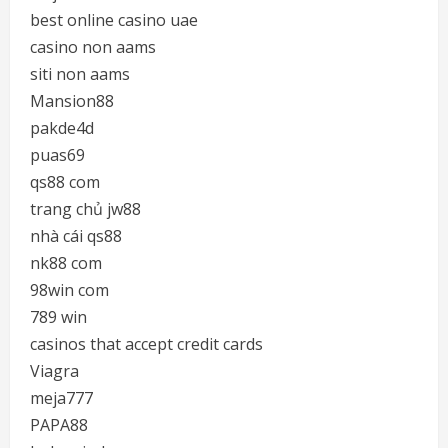
best online casino uae
casino non aams
siti non aams
Mansion88
pakde4d
puas69
qs88 com
trang chủ jw88
nhà cái qs88
nk88 com
98win com
789 win
casinos that accept credit cards
Viagra
meja777
PAPA88