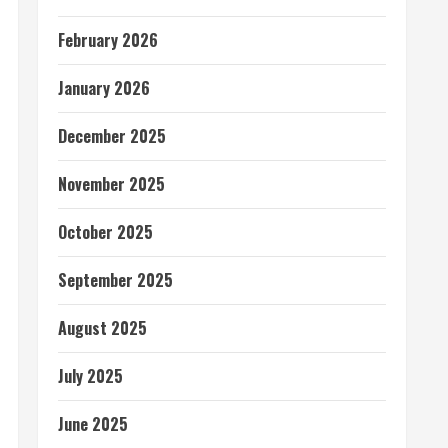
February 2026
January 2026
December 2025
November 2025
October 2025
September 2025
August 2025
July 2025
June 2025