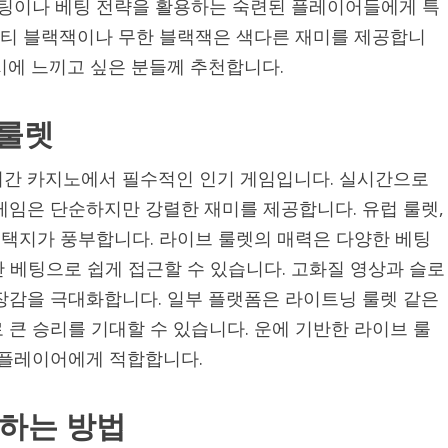
운팅이나 베팅 전략을 활용하는 숙련된 플레이어들에게 특
 파티 블랙잭이나 무한 블랙잭은 색다른 재미를 제공합니
시에 느끼고 싶은 분들께 추천합니다.
 룰렛
시간 카지노에서 필수적인 인기 게임입니다. 실시간으로
게임은 단순하지만 강렬한 재미를 제공합니다. 유럽 룰렛,
 선택지가 풍부합니다. 라이브 룰렛의 매력은 다양한 베팅
구간 베팅으로 쉽게 접근할 수 있습니다. 고화질 영상과 슬로
장감을 극대화합니다. 일부 플랫폼은 라이트닝 룰렛 같은
 큰 승리를 기대할 수 있습니다. 운에 기반한 라이브 룰
 플레이어에게 적합합니다.
작하는 방법