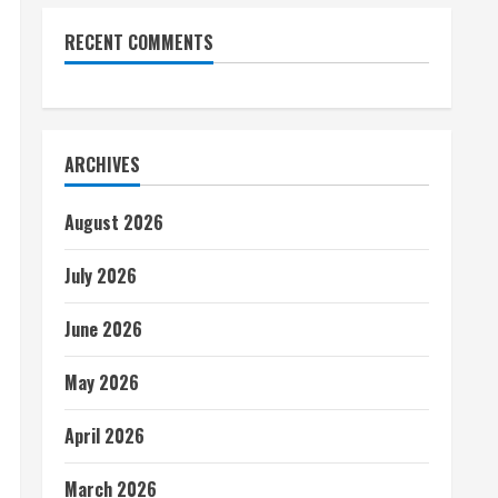
RECENT COMMENTS
ARCHIVES
August 2026
July 2026
June 2026
May 2026
April 2026
March 2026