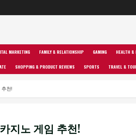
GITAL MARKETING
FAMILY & RELATIONSHIP
GAMING
HEALTH & 
ATE
SHOPPING & PRODUCT REVIEWS
SPORTS
TRAVEL & TOU
 추천!
 카지노 게임 추천!