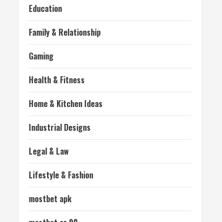
Education
Family & Relationship
Gaming
Health & Fitness
Home & Kitchen Ideas
Industrial Designs
Legal & Law
Lifestyle & Fashion
mostbet apk