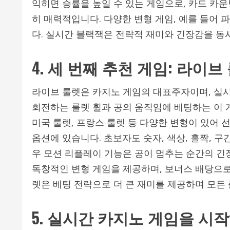
익히면 승률을 높일 수 있는 게임으로, 카드 카
히 매력적입니다. 다양한 변형 게임, 예를 들어
다. 실시간 블랙잭은 전략적 재미와 긴장감을 동
4. 세 번째 추천 게임: 라이브
라이브 룰렛은 카지노 게임의 대표주자이며, 실
회전하는 룰렛 휠과 공의 움직임에 베팅하는 이 
미국 룰렛, 프랑스 룰렛 등 다양한 변형이 있어
옵션에 있습니다. 초보자도 숫자, 색상, 홀짝, 
우 모션 리플레이 기능은 공이 멈추는 순간의 긴
독창적인 변형 게임을 제공하며, 보너스 배당으로
렛은 베팅 전략으로 더 큰 재미를 제공하며 모든
5. 실시간 카지노 게임을 시