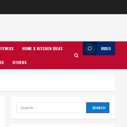
FITNESS
HOME & KITCHEN IDEAS
VIDEO
RS
OTHERS
Search
for: