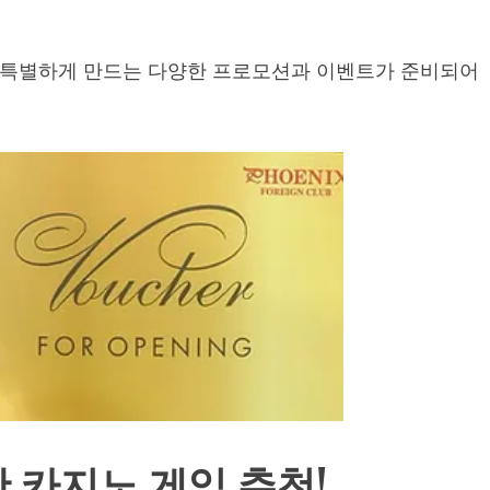
 특별하게 만드는 다양한 프로모션과 이벤트가 준비되어
 카지노 게임 추천!