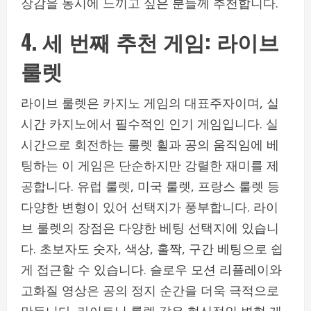
장감을 동시에 느끼고 싶은 분들께 추천합니다.
4. 세 번째 추천 게임: 라이브
룰렛
라이브 룰렛은 카지노 게임의 대표주자이며, 실
시간 카지노에서 필수적인 인기 게임입니다. 실
시간으로 회전하는 룰렛 휠과 공의 움직임에 베
팅하는 이 게임은 단순하지만 강렬한 재미를 제
공합니다. 유럽 룰렛, 미국 룰렛, 프랑스 룰렛 등
다양한 변형이 있어 선택지가 풍부합니다. 라이
브 룰렛의 장점은 다양한 베팅 선택지에 있습니
다. 초보자도 숫자, 색상, 홀짝, 구간 베팅으로 쉽
게 접근할 수 있습니다. 슬로우 모션 리플레이와
고화질 영상은 공의 정지 순간을 더욱 극적으로