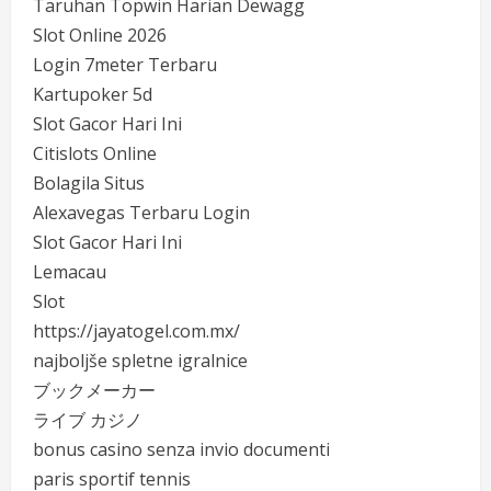
Taruhan Topwin Harian Dewagg
Slot Online 2026
Login 7meter Terbaru
Kartupoker 5d
Slot Gacor Hari Ini
Citislots Online
Bolagila Situs
Alexavegas Terbaru Login
Slot Gacor Hari Ini
Lemacau
Slot
https://jayatogel.com.mx/
najboljše spletne igralnice
ブックメーカー
ライブ カジノ
bonus casino senza invio documenti
paris sportif tennis