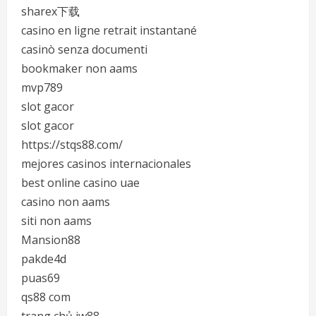
sharex下载
casino en ligne retrait instantané
casinò senza documenti
bookmaker non aams
mvp789
slot gacor
slot gacor
https://stqs88.com/
mejores casinos internacionales
best online casino uae
casino non aams
siti non aams
Mansion88
pakde4d
puas69
qs88 com