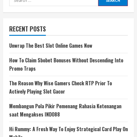
for:
RECENT POSTS
Unwrap The Best Slot Online Games Now
How To Claim Sbobet Bonuses Without Descending Into
Promo Traps
The Reason Why Wise Gamers Check RTP Prior To
Actively Playing Slot Gacor
Membangun Pola Pikir Pemenang Rahasia Ketenangan
saat Mengakses INDO88
Hi Rummy: A Fresh Way To Enjoy Strategical Card Play On