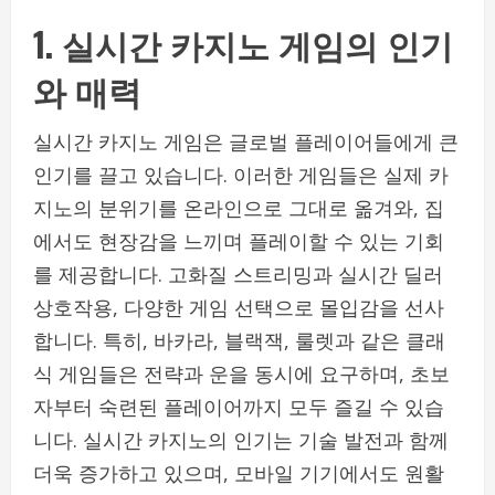
1. 실시간 카지노 게임의 인기
와 매력
실시간 카지노 게임은 글로벌 플레이어들에게 큰
인기를 끌고 있습니다. 이러한 게임들은 실제 카
지노의 분위기를 온라인으로 그대로 옮겨와, 집
에서도 현장감을 느끼며 플레이할 수 있는 기회
를 제공합니다. 고화질 스트리밍과 실시간 딜러
상호작용, 다양한 게임 선택으로 몰입감을 선사
합니다. 특히, 바카라, 블랙잭, 룰렛과 같은 클래
식 게임들은 전략과 운을 동시에 요구하며, 초보
자부터 숙련된 플레이어까지 모두 즐길 수 있습
니다. 실시간 카지노의 인기는 기술 발전과 함께
더욱 증가하고 있으며, 모바일 기기에서도 원활