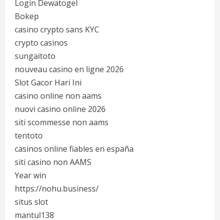
Login Dewatogel
Bokep
casino crypto sans KYC
crypto casinos
sungaitoto
nouveau casino en ligne 2026
Slot Gacor Hari Ini
casino online non aams
nuovi casino online 2026
siti scommesse non aams
tentoto
casinos online fiables en españa
siti casino non AAMS
Year win
https://nohu.business/
situs slot
mantul138