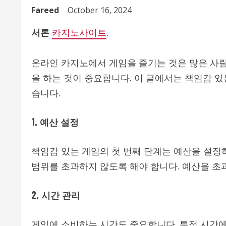
Fareed
October 16, 2024
서론
카지노사이트
.
온라인 카지노에서 게임을 즐기는 것은 많은 사람
을 하는 것이 중요합니다. 이 글에서는 책임감 
습니다.
1. 예산 설정
책임감 있는 게임의 첫 번째 단계는 예산을 설정
범위를 초과하지 않도록 해야 합니다. 예산을 초
2. 시간 관리
게임에 소비하는 시간도 중요합니다. 특정 시간