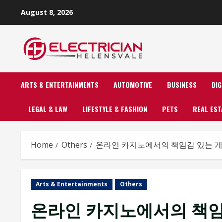
Skip
August 8, 2026
to
content
ARTS & ENTERTAINMENTS
AUTOMOTIVE
BUSINESS
DI
LEGAL & LAW
LIFESTYLE & FASHION
PETS
REAL EST
Home
Others
온라인 카지노에서의 책임감 있는 
Arts & Entertainments
Others
온라인 카지노에서의 책임