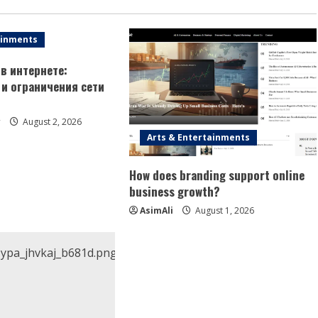
ainments
в интернете:
и ограничения сети
y
August 2, 2026
Arts & Entertainments
How does branding support online
business growth?
AsimAli
August 1, 2026