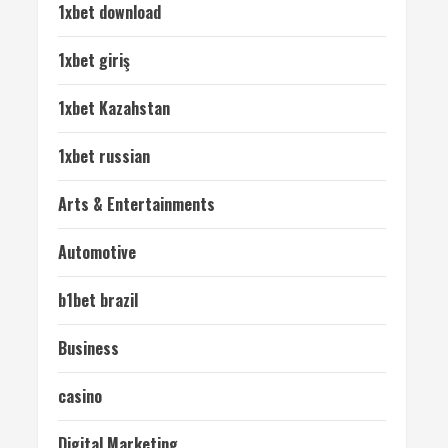
1xbet download
1xbet giriş
1xbet Kazahstan
1xbet russian
Arts & Entertainments
Automotive
b1bet brazil
Business
casino
Digital Marketing