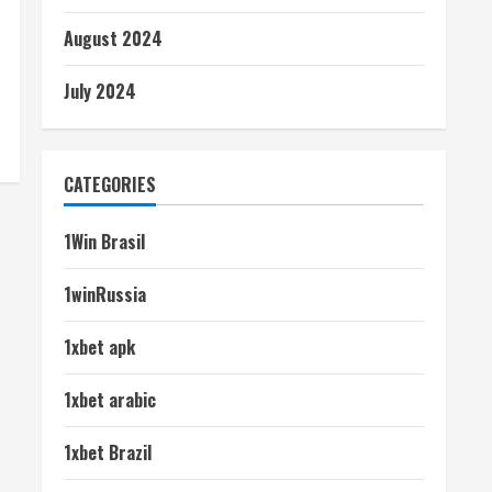
August 2024
July 2024
CATEGORIES
1Win Brasil
1winRussia
1xbet apk
1xbet arabic
1xbet Brazil