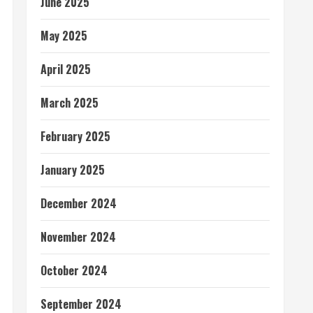
June 2025
May 2025
April 2025
March 2025
February 2025
January 2025
December 2024
November 2024
October 2024
September 2024