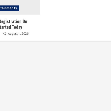
rtainments
Registration On
tarted Today
y
August 1, 2026