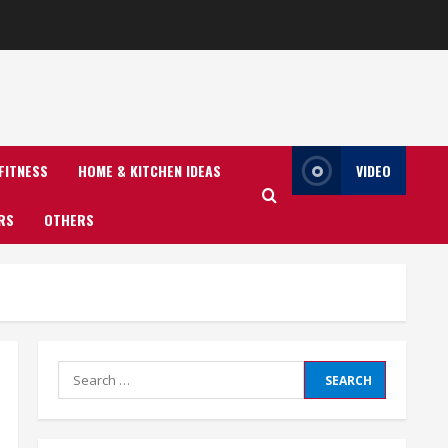
FITNESS
HOME & KITCHEN IDEAS
VIDEO
RS
OTHERS
Search
for: