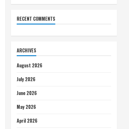
RECENT COMMENTS
ARCHIVES
August 2026
July 2026
June 2026
May 2026
April 2026