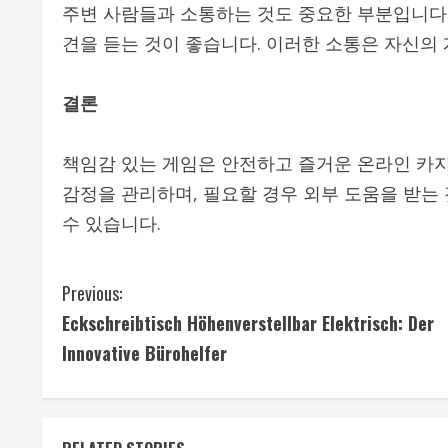
주변 사람들과 소통하는 것도 중요한 부분입니다.
견을 듣는 것이 좋습니다. 이러한 소통은 자신의
결론
책임감 있는 게임은 안전하고 즐거운 온라인 카
감정을 관리하며, 필요할 경우 외부 도움을 받는
수 있습니다.
C
Previous:
Eckschreibtisch Höhenverstellbar Elektrisch: Der
o
Innovative Bürohelfer
n
t