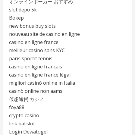
オンラインポーカー おすすめ
slot depo 5k
Bokep
new bonus buy slots
nouveau site de casino en ligne
casino en ligne france
meilleur casino sans KYC
paris sportif tennis
casino en ligne francais
casino en ligne france légal
migliori casinò online in Italia
casinò online non aams
仮想通貨 カジノ
foya88
crypto casino
link balislot
Login Dewatogel