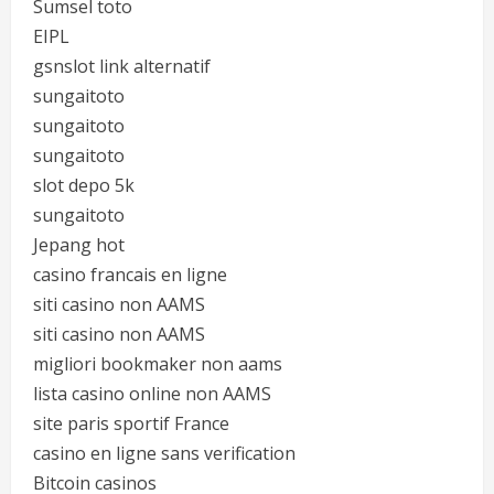
Sumsel toto
EIPL
gsnslot link alternatif
sungaitoto
sungaitoto
sungaitoto
slot depo 5k
sungaitoto
Jepang hot
casino francais en ligne
siti casino non AAMS
siti casino non AAMS
migliori bookmaker non aams
lista casino online non AAMS
site paris sportif France
casino en ligne sans verification
Bitcoin casinos