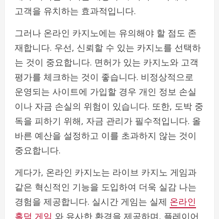
고객을 유치하는 효과적입니다.
그러나 온라인 카지노에는 유의해야 할 점도 존
재합니다. 우선, 신뢰할 수 있는 카지노를 선택하
는 것이 중요합니다. 면허가 있는 카지노와 고객
평가를 체크하는 것이 좋습니다. 비정상적으로
운영되는 사이트에 가입할 경우 개인 정보 손실
이나 자금 손실의 위험이 있습니다. 또한, 도박 중
독을 피하기 위해, 자금 관리가 필수적입니다. 올
바른 예산을 설정하고 이를 초과하지 않는 것이
중요합니다.
게다가, 온라인 카지노는 라이브 카지노 게임과
같은 혁신적인 기능을 도입하여 더욱 실감 나는
경험을 제공합니다. 실시간 게임는 실제
온라인
홀덤 게임
와 유사한 환경을 제공하며, 플레이어