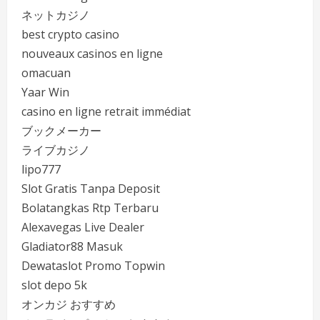
ネットカジノ
best crypto casino
nouveaux casinos en ligne
omacuan
Yaar Win
casino en ligne retrait immédiat
ブックメーカー
ライブカジノ
lipo777
Slot Gratis Tanpa Deposit
Bolatangkas Rtp Terbaru
Alexavegas Live Dealer
Gladiator88 Masuk
Dewataslot Promo Topwin
slot depo 5k
オンカジ おすすめ