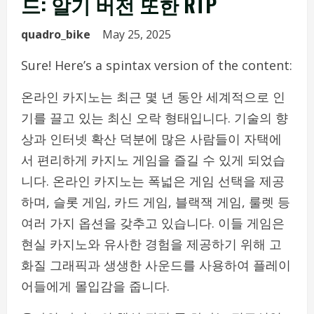
드: 알기 버전 또한 RTP
quadro_bike
May 25, 2025
Sure! Here’s a spintax version of the content:
온라인 카지노는 최근 몇 년 동안 세계적으로 인
기를 끌고 있는 최신 오락 형태입니다. 기술의 향
상과 인터넷 확산 덕분에 많은 사람들이 자택에
서 편리하게 카지노 게임을 즐길 수 있게 되었습
니다. 온라인 카지노는 폭넓은 게임 선택을 제공
하며, 슬롯 게임, 카드 게임, 블랙잭 게임, 룰렛 등
여러 가지 옵션을 갖추고 있습니다. 이들 게임은
현실 카지노와 유사한 경험을 제공하기 위해 고
화질 그래픽과 생생한 사운드를 사용하여 플레이
어들에게 몰입감을 줍니다.