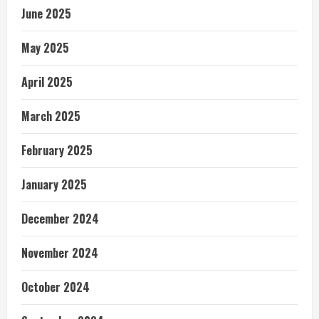
June 2025
May 2025
April 2025
March 2025
February 2025
January 2025
December 2024
November 2024
October 2024