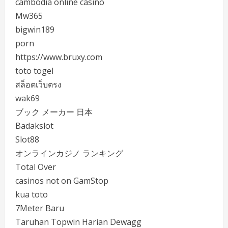
cambodia online casino
Mw365
bigwin189
porn
https://www.bruxy.com
toto togel
สล็อตเว็บตรง
wak69
ブック メーカー 日本
Badakslot
Slot88
オンラインカジノ ランキング
Total Over
casinos not on GamStop
kua toto
7Meter Baru
Taruhan Topwin Harian Dewagg