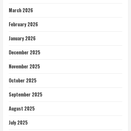
March 2026
February 2026
January 2026
December 2025
November 2025
October 2025
September 2025
August 2025
July 2025