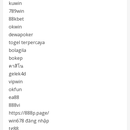
kuwin
789win
88kbet
okwin
dewapoker
togel terpercaya
bolagila
bokep
คาสิโน
gelek4d
vipwin
okfun
ea88
888vi
https://888p.page/
win678 đăng nhập
tg88