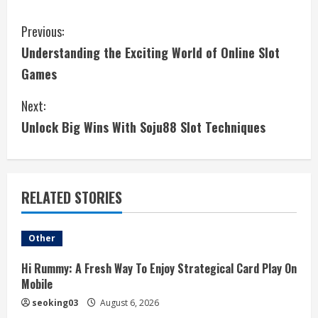
C
Previous:
Understanding the Exciting World of Online Slot
o
Games
n
Next:
t
Unlock Big Wins With Soju88 Slot Techniques
i
n
RELATED STORIES
u
e
Other
R
Hi Rummy: A Fresh Way To Enjoy Strategical Card Play On
Mobile
e
seoking03
August 6, 2026