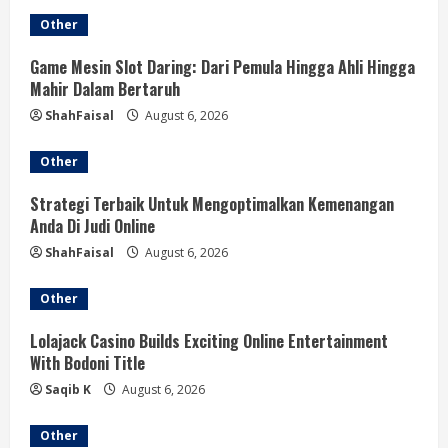
a
Other
d
Game Mesin Slot Daring: Dari Pemula Hingga Ahli Hingga
Mahir Dalam Bertaruh
i
ShahFaisal
August 6, 2026
n
Other
g
Strategi Terbaik Untuk Mengoptimalkan Kemenangan
Anda Di Judi Online
ShahFaisal
August 6, 2026
Other
Lolajack Casino Builds Exciting Online Entertainment
With Bodoni Title
Saqib K
August 6, 2026
Other