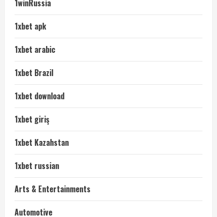
1winRussia
1xbet apk
1xbet arabic
1xbet Brazil
1xbet download
1xbet giriş
1xbet Kazahstan
1xbet russian
Arts & Entertainments
Automotive