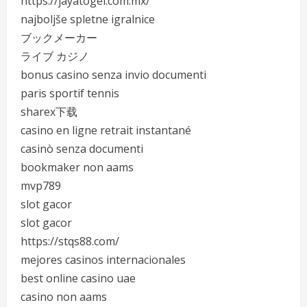
https://jayatogel.com.mx/
najboljše spletne igralnice
ブックメーカー
ライブ カジノ
bonus casino senza invio documenti
paris sportif tennis
sharex下载
casino en ligne retrait instantané
casinò senza documenti
bookmaker non aams
mvp789
slot gacor
slot gacor
https://stqs88.com/
mejores casinos internacionales
best online casino uae
casino non aams