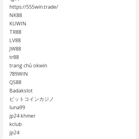
https://555win.trade/
NK88
KUWIN
TR88
LV88
JW88
tr88
trang chủ okwin
789WIN
QS88
Badakslot
ビットコインカジノ
luna99
jp24 khmer
kclub
jp24