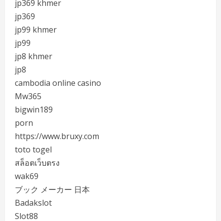
jp369 khmer
jp369
jp99 khmer
jp99
jp8 khmer
jp8
cambodia online casino
Mw365
bigwin189
porn
https://www.bruxy.com
toto togel
สล็อตเว็บตรง
wak69
ブック メーカー 日本
Badakslot
Slot88