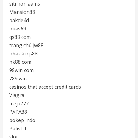
siti non aams
Mansion88
pakde4d
puas69
qs88 com
trang chủ jw88
nhà cái qs88
nk88 com
98win com
789 win
casinos that accept credit cards
Viagra
meja777
PAPA88
bokep indo
Balislot
slot