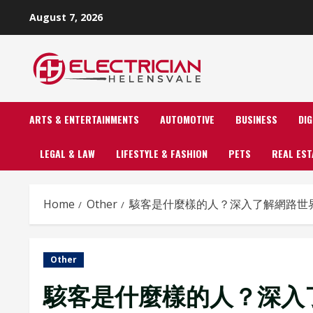
Skip
August 7, 2026
to
content
ARTS & ENTERTAINMENTS
AUTOMOTIVE
BUSINESS
DI
LEGAL & LAW
LIFESTYLE & FASHION
PETS
REAL EST
Home
Other
駭客是什麼樣的人？深入了解網路世
Other
駭客是什麼樣的人？深入