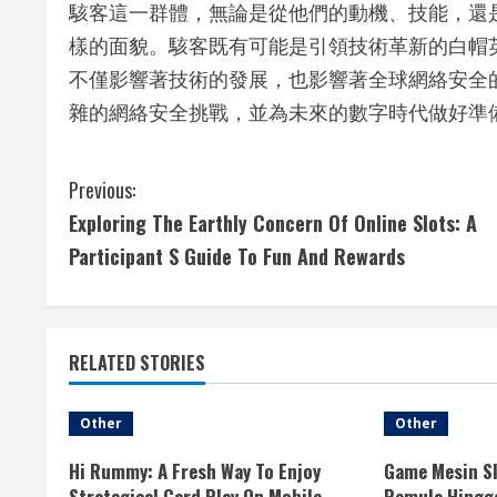
駭客這一群體，無論是從他們的動機、技能，還
樣的面貌。駭客既有可能是引領技術革新的白帽
不僅影響著技術的發展，也影響著全球網絡安全
雜的網絡安全挑戰，並為未來的數字時代做好準
C
Previous:
Exploring The Earthly Concern Of Online Slots: A
o
Participant S Guide To Fun And Rewards
n
t
RELATED STORIES
i
n
Other
Other
u
Hi Rummy: A Fresh Way To Enjoy
Game Mesin Sl
Strategical Card Play On Mobile
Pemula Hingga