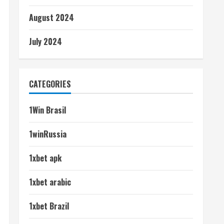
August 2024
July 2024
CATEGORIES
1Win Brasil
1winRussia
1xbet apk
1xbet arabic
1xbet Brazil