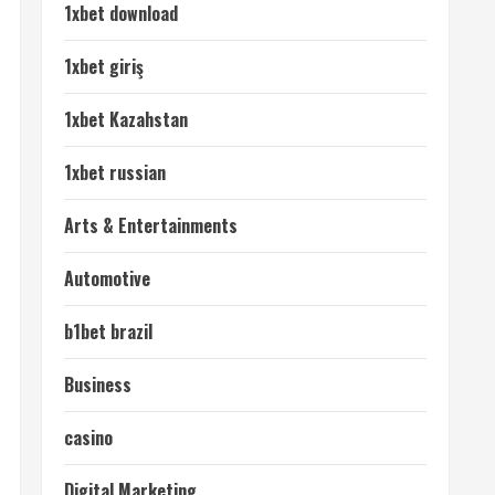
1xbet download
1xbet giriş
1xbet Kazahstan
1xbet russian
Arts & Entertainments
Automotive
b1bet brazil
Business
casino
Digital Marketing