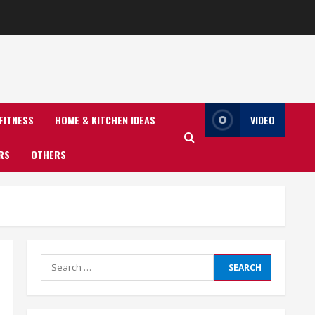
FITNESS
HOME & KITCHEN IDEAS
VIDEO
RS
OTHERS
Search
for: