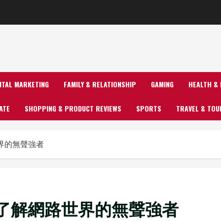
GITAL MARKETING
FAMILY & RELATIONSHIP
GAMING
HEALTH & 
ATE
SHOPPING & PRODUCT REVIEWS
SPORTS
TRAVEL & TOU
界的無聲強者
了解網路世界的無聲強者