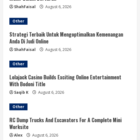
n
ShahFaisal
August 6, 2026
g
Other
Strategi Terbaik Untuk Mengoptimalkan Kemenangan
Anda Di Judi Online
ShahFaisal
August 6, 2026
Other
Lolajack Casino Builds Exciting Online Entertainment
With Bodoni Title
Saqib K
August 6, 2026
Other
RC Dump Trucks And Excavators For A Complete Mini
Worksite
Alex
August 6, 2026