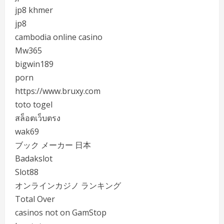
jp8 khmer
jp8
cambodia online casino
Mw365
bigwin189
porn
https://www.bruxy.com
toto togel
สล็อตเว็บตรง
wak69
ブック メーカー 日本
Badakslot
Slot88
オンラインカジノ ランキング
Total Over
casinos not on GamStop