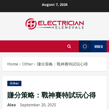
Skip
August 7, 2026
to
content
VIDEO
Home
Other
賺分策略：戰神賽特試玩心得
Other
賺分策略：戰神賽特試玩心得
Alex
September 20, 2025