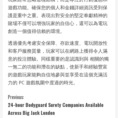
遊戲功能。確保您的個人和金錢詳細資訊受到保
護是重中之重。表現出對安全的堅定奉獻精神的
賭場不僅可以增強玩家的自信心，還可以為電玩
創造一個值得信賴的環境。
透過優先考慮安全保障、存款速度、電玩開放性
和客戶服務質量，玩家可以在網路上獲得令人滿
意的投注體驗。同樣重要的是認識到與 相關的獨
一無二的功能和潛在的缺點，使新手和經驗豐富
的遊戲玩家能夠自信地參與並享受在這個充滿活
力的 PC 遊戲氛圍中度過的時光。
C
Previous:
24-hour Bodyguard Surety Companies Available
o
Across Big Jack London