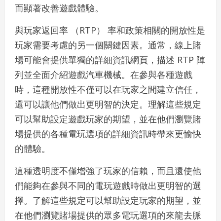
而顯著改善遊戲體驗。
與玩家返回率 （RTP） 率和政策相關的開放性是
玩家需要考慮的另一個關鍵因素。通常，線上賭
場可能會提供單獨的詳細資訊網頁，描述 RTP 陣
列並全面介紹遊戲汽車機械。在參與各種遊戲
時，這種開放性不僅可以在玩家之間建立信任，
還可以讓他們做出更明智的決定。理解這些規定
可以幫助設定遊戲玩家的期望，並在他們瀏覽賭
場提供的各種電玩選項的詳細資訊時帶來更愉快
的體驗。
這種透明度不僅增強了玩家的信賴，而且還使他
們能夠在參與不同的電玩遊戲時做出更明智的選
擇。了解這些規定可以幫助設定玩家的期望，並
在他們瀏覽賭場提供的眾多電玩選項的來龍去脈