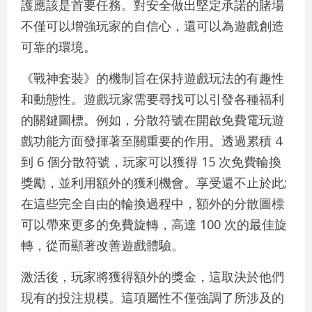
護應該是首要任務。對安全做出堅定承諾的賭場
不僅可以增強玩家的自信心，還可以為遊戲創造
可靠的環境。
《戰神套裝》的機制旨在保持遊戲玩法的有趣性
和動態性。遊戲玩家需要尋找可以引發各種福利
的關鍵圖標。例如，分散符號在開啟免費電玩遊
戲功能方面發揮著至關重要的作用。透過累積 4
到 6 個分散符號，玩家可以獲得 15 次免費輪換
獎勵，並利用額外的獲利機會。享受還不止於此;
在這些完全自由的輪換過程中，額外的分散圖標
可以帶來更多的免費旋轉，高達 100 次的最佳旋
轉，從而顯著改善遊戲體驗。
激活後，玩家將獲得額外的獎金，這取決於他們
現有的投注規模。這項屬性不僅強調了所涉及的