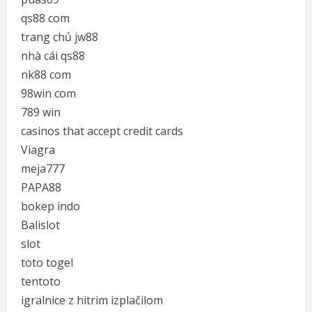
qs88 com
trang chủ jw88
nhà cái qs88
nk88 com
98win com
789 win
casinos that accept credit cards
Viagra
meja777
PAPA88
bokep indo
Balislot
slot
toto togel
tentoto
igralnice z hitrim izplačilom