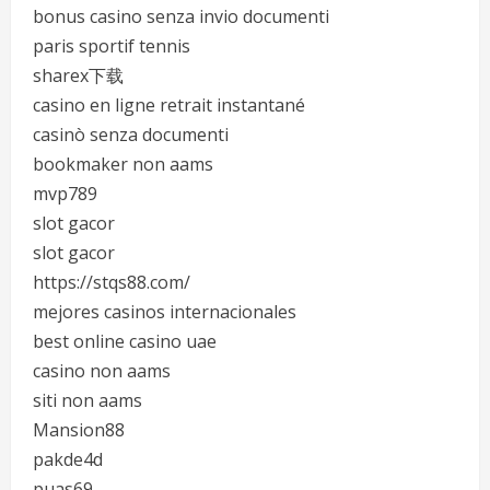
bonus casino senza invio documenti
paris sportif tennis
sharex下载
casino en ligne retrait instantané
casinò senza documenti
bookmaker non aams
mvp789
slot gacor
slot gacor
https://stqs88.com/
mejores casinos internacionales
best online casino uae
casino non aams
siti non aams
Mansion88
pakde4d
puas69