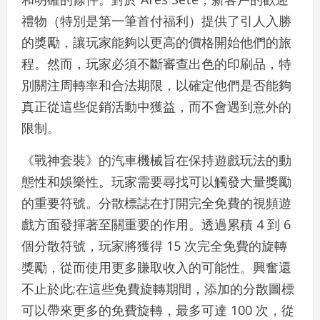
禮物（特別是第一筆首付福利）提供了引人入勝
的獎勵，讓玩家能夠以更高的價格開始他們的旅
程。然而，玩家必須不斷審查出色的印刷品，特
別關注周轉率和合法期限，以確定他們是否能夠
真正從這些促銷活動中獲益，而不會遇到意外的
限制。
《戰神套裝》的汽車機械旨在保持遊戲玩法的動
態性和娛樂性。玩家需要尋找可以觸發大量獎勵
的重要符號。分散標誌在打開完全免費的視頻遊
戲方面發揮著至關重要的作用。透過累積 4 到 6
個分散符號，玩家將獲得 15 次完全免費的旋轉
獎勵，從而使用更多賺取收入的可能性。興奮還
不止於此;在這些免費旋轉期間，添加的分散圖標
可以帶來更多的免費旋轉，最多可達 100 次，從