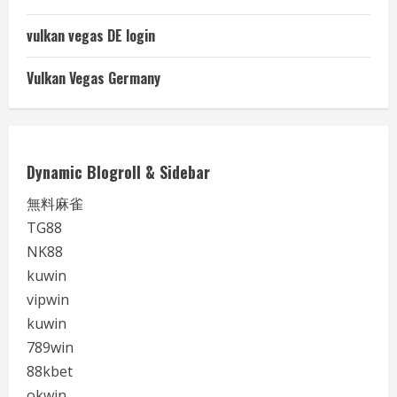
vulkan vegas DE login
Vulkan Vegas Germany
Dynamic Blogroll & Sidebar
無料麻雀
TG88
NK88
kuwin
vipwin
kuwin
789win
88kbet
okwin