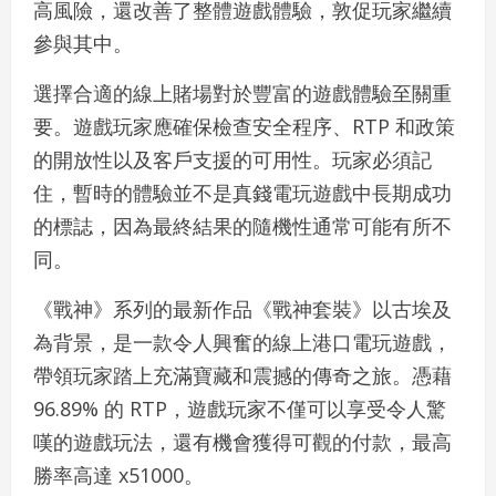
高風險，還改善了整體遊戲體驗，敦促玩家繼續
參與其中。
選擇合適的線上賭場對於豐富的遊戲體驗至關重
要。遊戲玩家應確保檢查安全程序、RTP 和政策
的開放性以及客戶支援的可用性。玩家必須記
住，暫時的體驗並不是真錢電玩遊戲中長期成功
的標誌，因為最終結果的隨機性通常可能有所不
同。
《戰神》系列的最新作品《戰神套裝》以古埃及
為背景，是一款令人興奮的線上港口電玩遊戲，
帶領玩家踏上充滿寶藏和震撼的傳奇之旅。憑藉
96.89% 的 RTP，遊戲玩家不僅可以享受令人驚
嘆的遊戲玩法，還有機會獲得可觀的付款，最高
勝率高達 x51000。