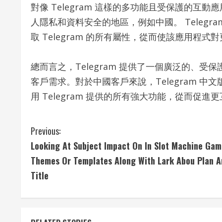
對像 Telegram 這樣的多功能且受保護的
人隱私和資料安全的地區，例如中國。 Teleg
取 Telegram 的所有屬性，從而使該應用程
總而言之，Telegram 提供了一個廣泛的、
客戶需求。對於中國客戶來說，Telegram 
用 Telegram 提供的所有強大功能，從而促
C
Previous:
Looking At Subject Impact On In Slot Machine Gam
o
Themes Or Templates Along With Lark Abou Plan A
n
Title
t
i