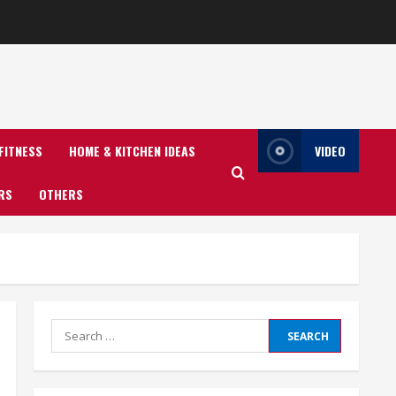
FITNESS
HOME & KITCHEN IDEAS
VIDEO
RS
OTHERS
Search
for: