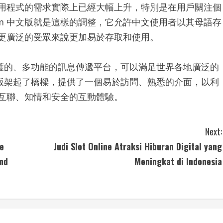
互動應用程式的需求實際上已經大幅上升，特別是在用戶關注個
ram 中文版就是這樣的調整，它允許中文使用者以其母語存
式對更廣泛的受眾來說更加易於存取和使用。
受保護的、多功能的訊息傳遞平台，可以滿足世界各地廣泛的
中文版架起了橋樑，提供了一個易於訪問、熟悉的介面，以利
進更互聯、知情和安全的互動體驗。
Next:
e
Judi Slot Online Atraksi Hiburan Digital yang
nd
Meningkat di Indonesia