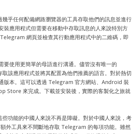
以透過幾乎任何配備網路瀏覽器的工具存取他們的訊息並進行
裝置上安裝應用程式但需要在移動中存取訊息的人來說特別方
 Telegram 網頁並檢查其行動應用程式中的二維碼，即
意味著需要使用更簡單的母語進行溝通。儘管沒有唯一的
可以存取該應用程式並將其配置為他們推薦的語言。對於熱切
版本。這可以透過 Telegram 官方網站、Android 裝
Apple App Store 來完成。下載並安裝後，實際的客製化之旅就
利用這些功能的中國人來說不再是障礙。對於中國人來說，考
額外工具來不間斷地存取 Telegram 的每項功能。雖然