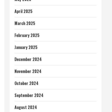
April 2025
March 2025
February 2025
January 2025
December 2024
November 2024
October 2024
September 2024
August 2024