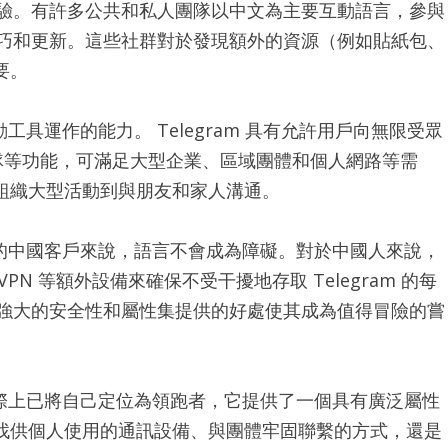
客戶體驗。有許多公共和私人團隊以中文為主要互動語言，參與
法、技巧和更新。這些社群對於發現額外的資源（例如貼紙包、
要。
動工具運作的能力。 Telegram 具有允許用戶向無限受眾
團隊等功能，可滿足大型企業、區域團體和個人網路等需
組織大型活動到與朋友和家人溝通。
功能的中國客戶來說，語言不會成為障礙。對於中國人來說，
N 等額外設備來確保不受干擾地存取 Telegram 的每
am 強大的安全性和屬性集提供的好處使其成為值得冒險的嘗
 實際上已將自己定位為領跑者，它提供了一個具有廣泛屬性
找供個人使用的通訊設備、與團體牢固聯繫的方式，還是