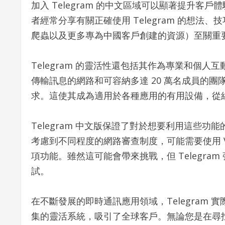
加入 Telegram 的中文區域可以顯著提升
者經常分享有關正確使用 Telegram 的想
爬蟲以及更多專為中國客戶創建的資源）至關重
Telegram 的靈活性還包括其作為專業和個人互
傳輸訊息的網路和可容納多達 20 萬名成員的
求。這使其成為適用於各種應用的有用設備，從
Telegram 中文版保證了對於想要利用這些
考慮到不同程度的網路審查制度，可能需要使用 VP
項功能。雖然這可能會帶來挑戰，但 Telegr
試。
在不斷發展的即時通訊應用領域，Telegram
集的靈活系統，吸引了全球客戶。無論您是在尋