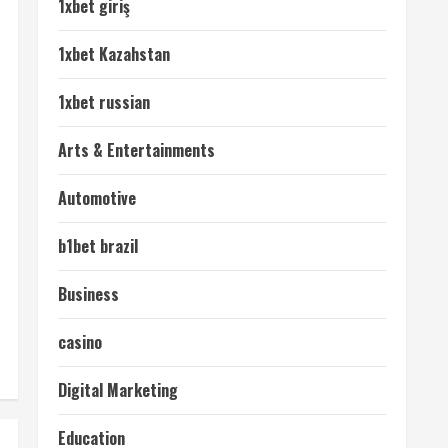
1xbet giriş
1xbet Kazahstan
1xbet russian
Arts & Entertainments
Automotive
b1bet brazil
Business
casino
Digital Marketing
Education