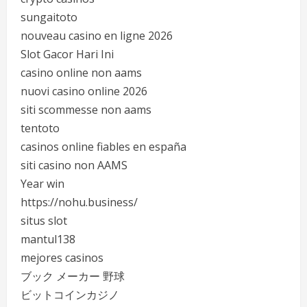
sungaitoto
nouveau casino en ligne 2026
Slot Gacor Hari Ini
casino online non aams
nuovi casino online 2026
siti scommesse non aams
tentoto
casinos online fiables en españa
siti casino non AAMS
Year win
https://nohu.business/
situs slot
mantul138
mejores casinos
ブック メーカー 野球
ビットコインカジノ