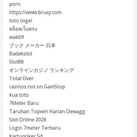
porn
https://www.bruxy.com
toto togel
สล็อตเว็บตรง
wak69
ブック メーカー 日本
Badakslot
Slot88
オンラインカジノ ランキング
Total Over
casinos not on GamStop
kua toto
7Meter Baru
Taruhan Topwin Harian Dewagg
Slot Online 2026
Login 7meter Terbaru
Kartupoker 5d