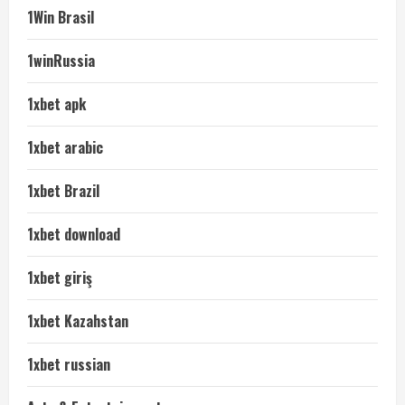
1Win Brasil
1winRussia
1xbet apk
1xbet arabic
1xbet Brazil
1xbet download
1xbet giriş
1xbet Kazahstan
1xbet russian