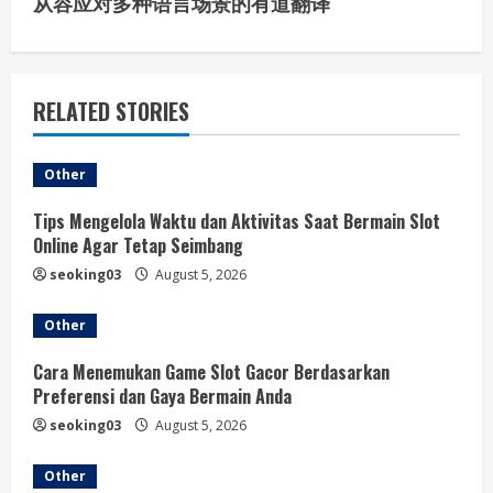
从容应对多种语言场景的有道翻译
t
i
RELATED STORIES
n
u
Other
e
Tips Mengelola Waktu dan Aktivitas Saat Bermain Slot
Online Agar Tetap Seimbang
R
seoking03
August 5, 2026
e
Other
a
Cara Menemukan Game Slot Gacor Berdasarkan
d
Preferensi dan Gaya Bermain Anda
seoking03
August 5, 2026
i
Other
n