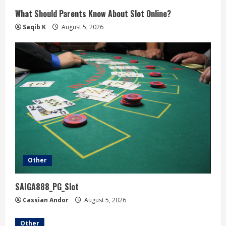
What Should Parents Know About Slot Online?
g
Saqib K
August 5, 2026
Other
SAIGA888_PG_Slot
Cassian Andor
August 5, 2026
Other