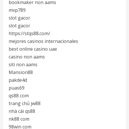
bookmaker non aams
mvp789
slot gacor
slot gacor
https://stqs88.com/
mejores casinos internacionales
best online casino uae
casino non aams
siti non aams
Mansion88
pakde4d
puas69
qs88 com
trang chủ jw88
nhà cái qs88
nk88 com
98win com