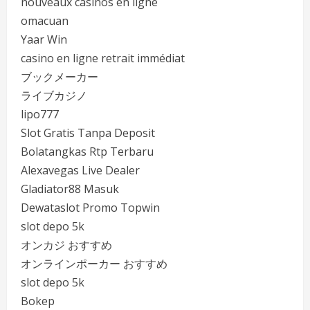
nouveaux casinos en ligne
omacuan
Yaar Win
casino en ligne retrait immédiat
ブックメーカー
ライブカジノ
lipo777
Slot Gratis Tanpa Deposit
Bolatangkas Rtp Terbaru
Alexavegas Live Dealer
Gladiator88 Masuk
Dewataslot Promo Topwin
slot depo 5k
オンカジ おすすめ
オンラインポーカー おすすめ
slot depo 5k
Bokep