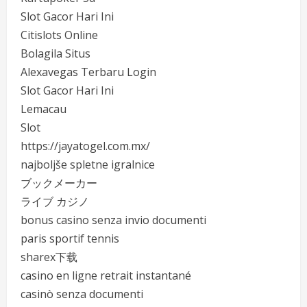
Slot Gacor Hari Ini
Citislots Online
Bolagila Situs
Alexavegas Terbaru Login
Slot Gacor Hari Ini
Lemacau
Slot
https://jayatogel.com.mx/
najboljše spletne igralnice
ブックメーカー
ライブ カジノ
bonus casino senza invio documenti
paris sportif tennis
sharex下载
casino en ligne retrait instantané
casinò senza documenti