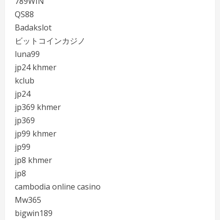
789WIN
QS88
Badakslot
ビットコインカジノ
luna99
jp24 khmer
kclub
jp24
jp369 khmer
jp369
jp99 khmer
jp99
jp8 khmer
jp8
cambodia online casino
Mw365
bigwin189