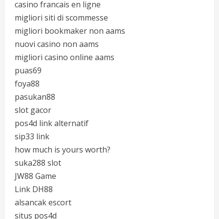
casino francais en ligne
migliori siti di scommesse
migliori bookmaker non aams
nuovi casino non aams
migliori casino online aams
puas69
foya88
pasukan88
slot gacor
pos4d link alternatif
sip33 link
how much is yours worth?
suka288 slot
JW88 Game
Link DH88
alsancak escort
situs pos4d