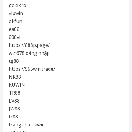
gelek4d
vipwin
okfun
ea88
888vi
https://888p.page/
win678 đăng nhập
tg88
https://555win.trade/
NK88
KUWIN
TR88
LV88
JW88
tr88
trang chủ okwin