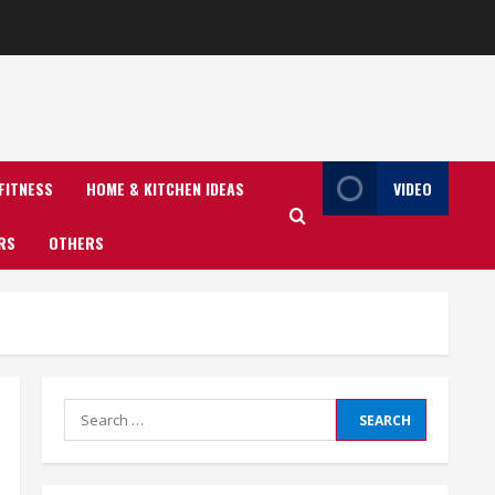
FITNESS
HOME & KITCHEN IDEAS
VIDEO
RS
OTHERS
Search
for: