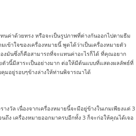
รแทนค่าด้วยทรง หรือจะเป็นรูปภาพที่ต่างกันออกไปตามธีม
ามเข้าใจของเครื่องหมายนี้ พูดได้ว่าเป็นเครื่องหมายตัว
ของมันซึ่งก็คือสามารถที่จะแทนค่าอะไรก็ได้ ที่คุณอยาก
ตัวนี้มีสาระเป็นอย่างมาก ต่อให้มีต้นแบบที่แสดงผลลัพธ์ที่
คุมอยู่รอบๆข้างล่างให้ท่านพิจารณาได้
งรางวัล เนื่องจากเครื่องหมายนี้จะมีอยู่ข้างในเกมเพียงแต่ 3
นจนถึง เครื่องหมายออกมาครบอีกทั้ง 3 ก็จะก่อให้คุณได้เจอ