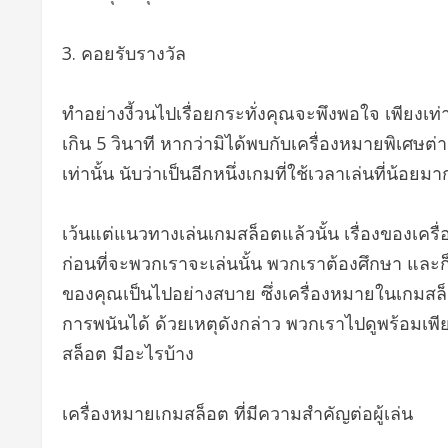
3. คอยรับรางวัล
ทำอย่างงี้วนไปเรื่อยกระทั่งคุณจะพึงพอใจ เพียงเท่านี
เกิน 5 วินาที หากว่ามิได้พบกับเครื่องหมายพิเศษต
เท่านั้น นับว่าเป็นอีกหนึ่งเกมที่ใช้เวลาเล่นที่น้อยม
เว้นแต่แนวทางเล่นเกมสล็อตแล้วนั้น เรื่องของเครื่อ
ก่อนที่จะพวกเราจะเล่นนั้น พวกเราต้องศึกษา และ
ของคุณเป็นไปอย่างสบาย ซึ่งเครื่องหมายในเกมสล
การพนันได้ ด้วยเหตุดังกล่าว พวกเราไปดูพร้อมเพีย
สล็อต มีอะไรบ้าง
เครื่องหมายเกมสล็อต ที่มีความสำคัญต่อผู้เล่น