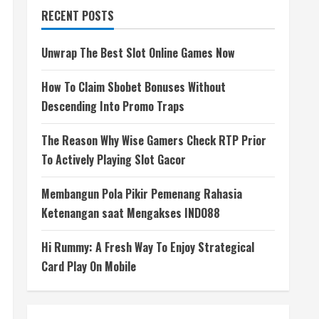
RECENT POSTS
Unwrap The Best Slot Online Games Now
How To Claim Sbobet Bonuses Without
Descending Into Promo Traps
The Reason Why Wise Gamers Check RTP Prior
To Actively Playing Slot Gacor
Membangun Pola Pikir Pemenang Rahasia
Ketenangan saat Mengakses INDO88
Hi Rummy: A Fresh Way To Enjoy Strategical
Card Play On Mobile