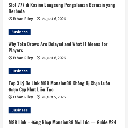
Slot 777 di Kasino Langsung Pengalaman Bermain yang
e
Berbeda
a
Ethan Riley
August 6, 2026
d
Business
i
Why Toto Draws Are Delayed and What It Means for
Players
n
Ethan Riley
August 6, 2026
g
Business
Top 3 Lý Do Link M88 Mansion88 Không Bị Chặn Luôn
Được Cập Nhật Liên Tục
Ethan Riley
August 5, 2026
Business
M88 Link – Đăng Nhập Mansion88 Mọi Lúc — Guide #24