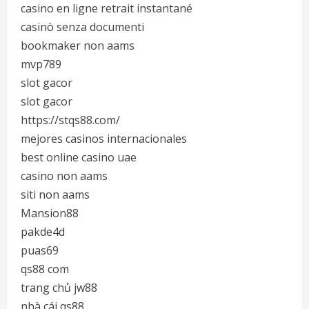
casino en ligne retrait instantané
casinò senza documenti
bookmaker non aams
mvp789
slot gacor
slot gacor
https://stqs88.com/
mejores casinos internacionales
best online casino uae
casino non aams
siti non aams
Mansion88
pakde4d
puas69
qs88 com
trang chủ jw88
nhà cái qs88