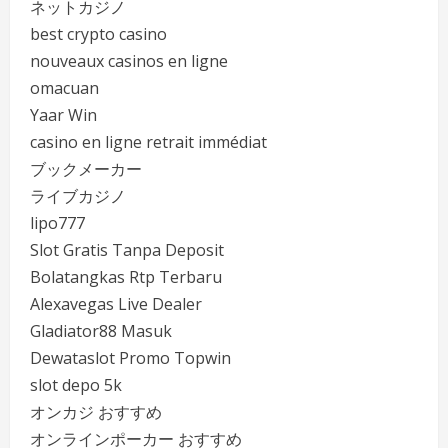
ネットカジノ
best crypto casino
nouveaux casinos en ligne
omacuan
Yaar Win
casino en ligne retrait immédiat
ブックメーカー
ライブカジノ
lipo777
Slot Gratis Tanpa Deposit
Bolatangkas Rtp Terbaru
Alexavegas Live Dealer
Gladiator88 Masuk
Dewataslot Promo Topwin
slot depo 5k
オンカジ おすすめ
オンラインポーカー おすすめ