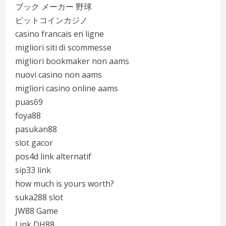
ブック メーカー 野球
ビットコインカジノ
casino francais en ligne
migliori siti di scommesse
migliori bookmaker non aams
nuovi casino non aams
migliori casino online aams
puas69
foya88
pasukan88
slot gacor
pos4d link alternatif
sip33 link
how much is yours worth?
suka288 slot
JW88 Game
Link DH88