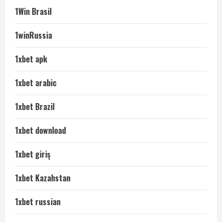
1Win Brasil
1winRussia
1xbet apk
1xbet arabic
1xbet Brazil
1xbet download
1xbet giriş
1xbet Kazahstan
1xbet russian