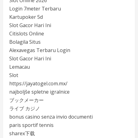
Slot Online 2026
Login 7meter Terbaru
Kartupoker 5d
Slot Gacor Hari Ini
Citislots Online
Bolagila Situs
Alexavegas Terbaru Login
Slot Gacor Hari Ini
Lemacau
Slot
https://jayatogel.com.mx/
najboljše spletne igralnice
ブックメーカー
ライブ カジノ
bonus casino senza invio documenti
paris sportif tennis
sharex下载