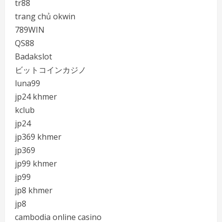
tr88
trang chủ okwin
789WIN
QS88
Badakslot
ビットコインカジノ
luna99
jp24 khmer
kclub
jp24
jp369 khmer
jp369
jp99 khmer
jp99
jp8 khmer
jp8
cambodia online casino