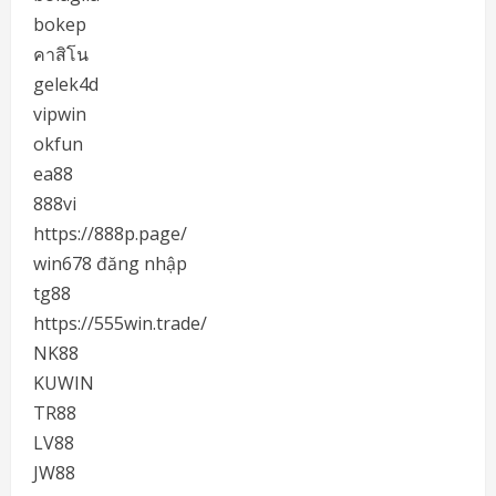
bokep
คาสิโน
gelek4d
vipwin
okfun
ea88
888vi
https://888p.page/
win678 đăng nhập
tg88
https://555win.trade/
NK88
KUWIN
TR88
LV88
JW88