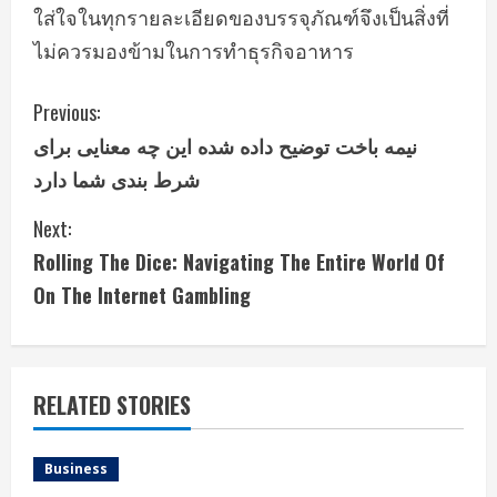
ใส่ใจในทุกรายละเอียดของบรรจุภัณฑ์จึงเป็นสิ่งที่
ไม่ควรมองข้ามในการทำธุรกิจอาหาร
C
Previous:
نیمه باخت توضیح داده شده این چه معنایی برای
o
شرط بندی شما دارد
n
Next:
t
Rolling The Dice: Navigating The Entire World Of
i
On The Internet Gambling
n
u
RELATED STORIES
e
Business
R