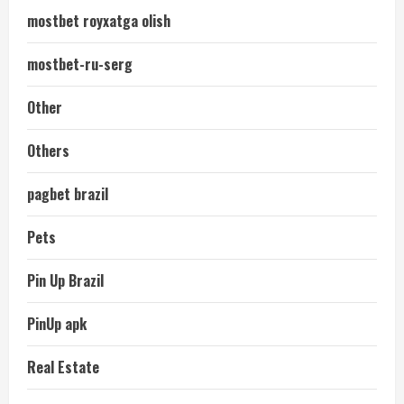
mostbet royxatga olish
mostbet-ru-serg
Other
Others
pagbet brazil
Pets
Pin Up Brazil
PinUp apk
Real Estate