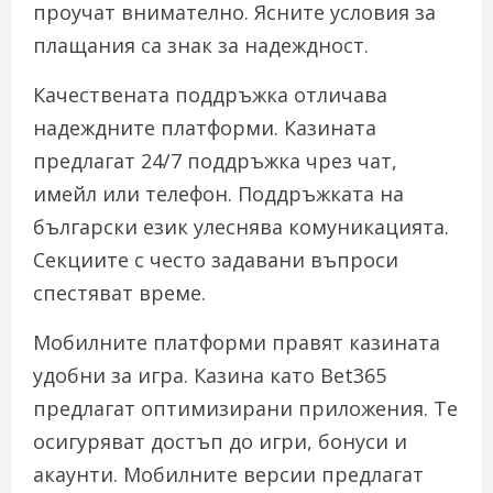
проучат внимателно. Ясните условия за
плащания са знак за надеждност.
Качествената поддръжка отличава
надеждните платформи. Казината
предлагат 24/7 поддръжка чрез чат,
имейл или телефон. Поддръжката на
български език улеснява комуникацията.
Секциите с често задавани въпроси
спестяват време.
Мобилните платформи правят казината
удобни за игра. Казина като Bet365
предлагат оптимизирани приложения. Те
осигуряват достъп до игри, бонуси и
акаунти. Мобилните версии предлагат