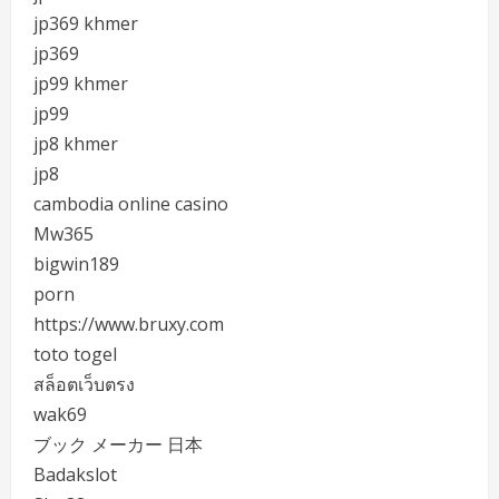
jp369 khmer
jp369
jp99 khmer
jp99
jp8 khmer
jp8
cambodia online casino
Mw365
bigwin189
porn
https://www.bruxy.com
toto togel
สล็อตเว็บตรง
wak69
ブック メーカー 日本
Badakslot