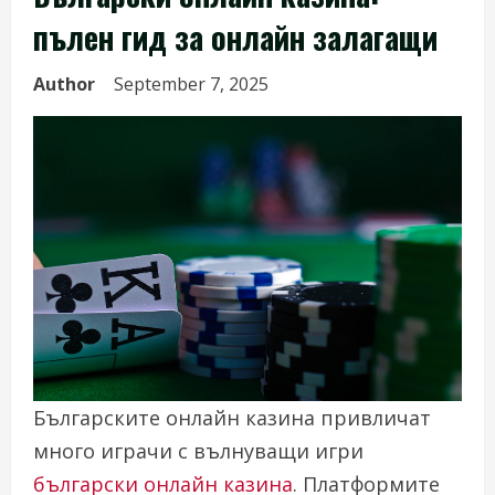
пълен гид за онлайн залагащи
Author
September 7, 2025
Българските онлайн казина привличат
много играчи с вълнуващи игри
български онлайн казина
. Платформите