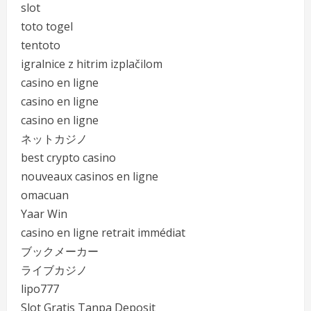
slot
toto togel
tentoto
igralnice z hitrim izplačilom
casino en ligne
casino en ligne
casino en ligne
ネットカジノ
best crypto casino
nouveaux casinos en ligne
omacuan
Yaar Win
casino en ligne retrait immédiat
ブックメーカー
ライブカジノ
lipo777
Slot Gratis Tanpa Deposit