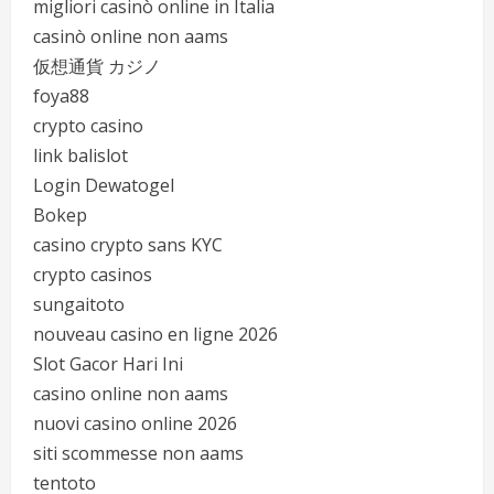
migliori casinò online in Italia
casinò online non aams
仮想通貨 カジノ
foya88
crypto casino
link balislot
Login Dewatogel
Bokep
casino crypto sans KYC
crypto casinos
sungaitoto
nouveau casino en ligne 2026
Slot Gacor Hari Ini
casino online non aams
nuovi casino online 2026
siti scommesse non aams
tentoto