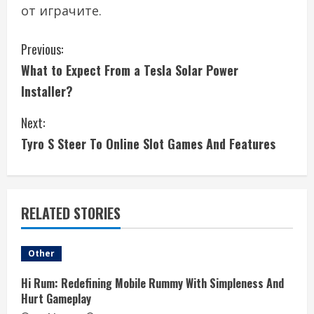
от играчите.
C
Previous:
What to Expect From a Tesla Solar Power
o
Installer?
n
Next:
t
Tyro S Steer To Online Slot Games And Features
i
n
RELATED STORIES
u
e
Other
R
Hi Rum: Redefining Mobile Rummy With Simpleness And
Hurt Gameplay