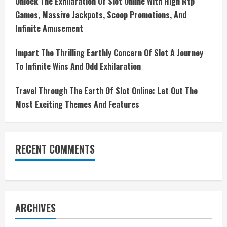
Unlock The Exhilaration Of Slot Online With High Rtp
Games, Massive Jackpots, Scoop Promotions, And
Infinite Amusement
Impart The Thrilling Earthly Concern Of Slot A Journey
To Infinite Wins And Odd Exhilaration
Travel Through The Earth Of Slot Online: Let Out The
Most Exciting Themes And Features
RECENT COMMENTS
ARCHIVES