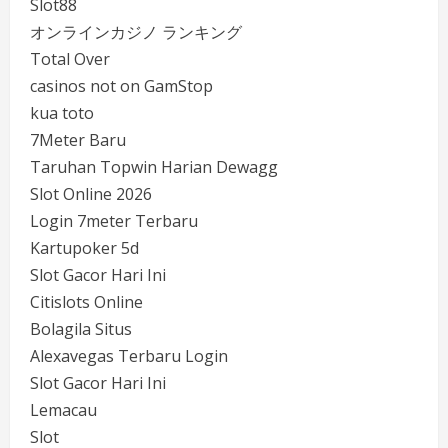
Slot88
オンラインカジノ ランキング
Total Over
casinos not on GamStop
kua toto
7Meter Baru
Taruhan Topwin Harian Dewagg
Slot Online 2026
Login 7meter Terbaru
Kartupoker 5d
Slot Gacor Hari Ini
Citislots Online
Bolagila Situs
Alexavegas Terbaru Login
Slot Gacor Hari Ini
Lemacau
Slot