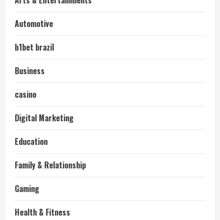
Automotive
b1bet brazil
Business
casino
Digital Marketing
Education
Family & Relationship
Gaming
Health & Fitness