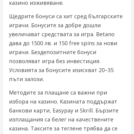
казино изживяване.
Щедрите бонуси са хит сред българските
играчи. Бонусите за добре дошли
увеличават средствата за игра. Betano
дава до 1500 лв. и 150 free spins за нови
играчи. Бездепозитните бонуси
позволяват игра без инвестиция.
Условията за бонусите изискват 20–35
пъти залози.
Методите за плащане са важни при
избора на казино. Казината поддържат
банкови карти, Easypay и Skrill. Бързите
изплащания са белег на качествените
казина. Таксите за теглене трябва да се