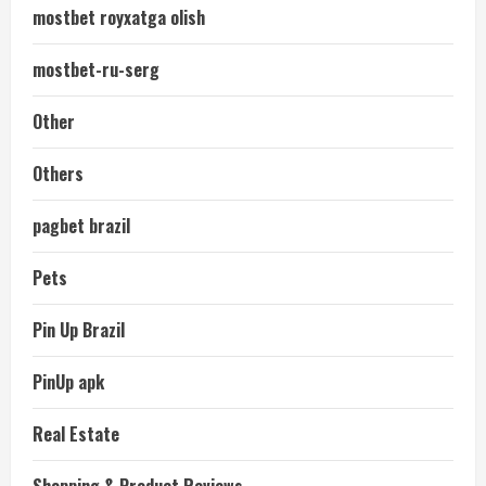
mostbet royxatga olish
mostbet-ru-serg
Other
Others
pagbet brazil
Pets
Pin Up Brazil
PinUp apk
Real Estate
Shopping & Product Reviews